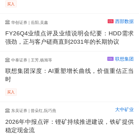
买入
西部数据
华创证券 | 岳阳,吴鑫
US
FY26Q4业绩点评及业绩说明会纪要：HDD需求
强劲，正与客户磋商直到2031年的长期协议
联想集团
中泰证券 | 王芳,杨旭等
HK
联想集团深度：AI重塑增长曲线，价值重估正当
时
买入
大中矿业
东吴证券 | 曾朵红,阮巧燕
2026年中报点评：锂矿持续推进建设，铁矿提供
稳定现金流