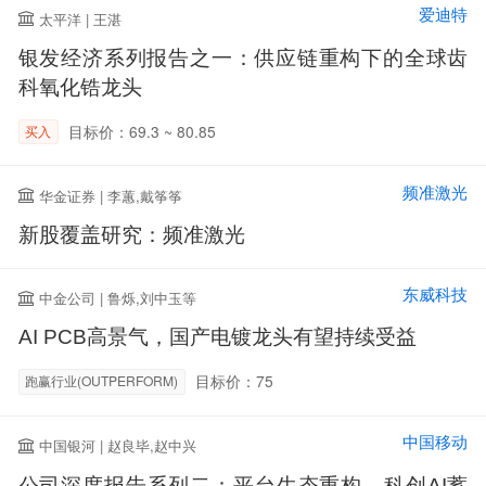
爱迪特
太平洋 | 王湛
银发经济系列报告之一：供应链重构下的全球齿
科氧化锆龙头
目标价：69.3 ~ 80.85
买入
频准激光
华金证券 | 李蕙,戴筝筝
新股覆盖研究：频准激光
东威科技
中金公司 | 鲁烁,刘中玉等
AI PCB高景气，国产电镀龙头有望持续受益
目标价：75
跑赢行业(OUTPERFORM)
中国移动
中国银河 | 赵良毕,赵中兴
公司深度报告系列二：平台生态重构，科创AI蓄