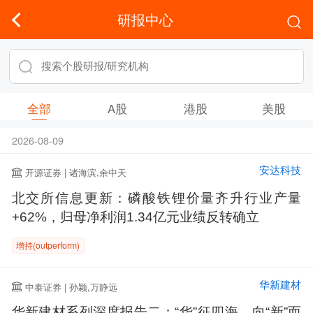
研报中心
全部
A股
港股
美股
2026-08-09
安达科技
开源证券 | 诸海滨,余中天
北交所信息更新：磷酸铁锂价量齐升行业产量
+62%，归母净利润1.34亿元业绩反转确立
增持(outperform)
华新建材
中泰证券 | 孙颖,万静远
华新建材系列深度报告二：“华”征四海，向“新”而