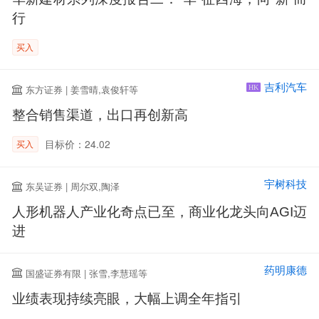
行
买入
吉利汽车
东方证券 | 姜雪晴,袁俊轩等
HK
整合销售渠道，出口再创新高
目标价：24.02
买入
宇树科技
东吴证券 | 周尔双,陶泽
人形机器人产业化奇点已至，商业化龙头向AGI迈
进
药明康德
国盛证券有限 | 张雪,李慧瑶等
业绩表现持续亮眼，大幅上调全年指引