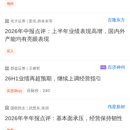
增持
百隆东方
光大证券 | 姜浩,孙未未等
2026年中报点评：上半年业绩表现高增，国内外
产能均有亮眼表现
买入
百济神州
群益证券 | 王睿哲
HK
26H1业绩再超预期，继续上调经营指引
目标价：240
买进(Buy)
伟星新材
国联民生 | 武慧东,张润
2026年半年报点评：基本面承压，经营保持韧性
推荐