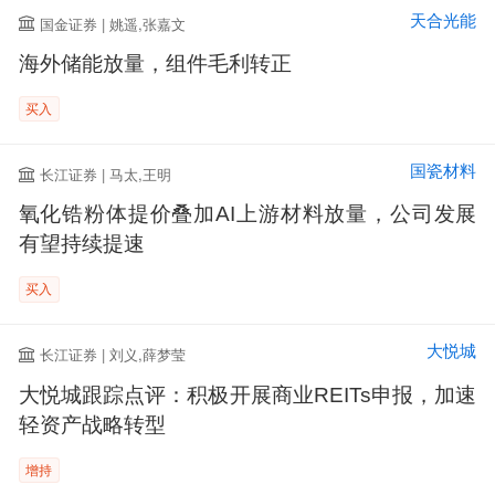
天合光能
国金证券 | 姚遥,张嘉文
海外储能放量，组件毛利转正
买入
国瓷材料
长江证券 | 马太,王明
氧化锆粉体提价叠加AI上游材料放量，公司发展
有望持续提速
买入
大悦城
长江证券 | 刘义,薛梦莹
大悦城跟踪点评：积极开展商业REITs申报，加速
轻资产战略转型
增持