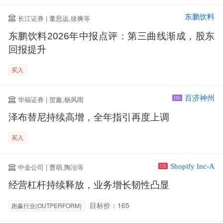
东鹏饮料
长江证券 | 董思远,徐爽等
东鹏饮料2026年中报点评：第三曲线渐成，股东
回报提升
买入
百济神州
华福证券 | 贺鑫,杨风雨
HK
泽布替尼持续高增，全年指引再度上调
买入
Shopify Inc-A
中金公司 | 曹萌,陶冶等
US
经营杠杆持续释放，业务增长韧性凸显
目标价：165
跑赢行业(OUTPERFORM)