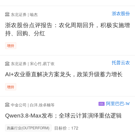
浙农股份
东北证券 | 喻杰
浙农股份点评报告：农化周期回升，积极实施增
持、回购、分红
增持
托普云农
东北证券 | 宋心竹,易丁依
AI+农业垂直解决方案龙头，政策升级蓄力增长
增持
阿里巴巴-W
中金公司 | 白洋,徐卓楠等
HK
Qwen3.8-Max发布；全球云计算演绎重估逻辑
目标价：172
跑赢行业(OUTPERFORM)