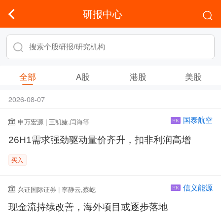
研报中心
全部
A股
港股
美股
2026-08-07
国泰航空
申万宏源 | 王凯婕,闫海等
HK
26H1需求强劲驱动量价齐升，扣非利润高增
买入
信义能源
兴证国际证券 | 李静云,蔡屹
HK
现金流持续改善，海外项目或逐步落地