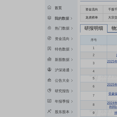
首页
资金流向
千股
龙虎榜单
大宗
我的数据
研报明细
物
热门数据
资金流向
序号
1
特色数据
2
新股数据
202
3
沪深港通
4
5
公告大全
202
6
研究报告
受蒙
7
年报季报
202
8
利同
股东股本
9