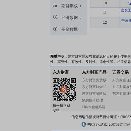
10
期货期权
嘉友国
11
经济数据
中蒙
12
基金数据
郑重声明：
东方财富网发布此信息的目的在于传播更
性、完整性、有效性、及时性、原创性等。相关信息
东方财富
东方财富产品
证券交易
东方财富免费版
东方财富证
东方财富Level-2
东方财富在
东方财富策略版
东方财富证
妙想投研助理
扫一扫下载
Choice金融终端
APP
信息网络传播视听节目许可证：0908328号
沪ICP证:沪B2-20070217
网站备