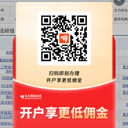
千评
公告
个股日历
财务数据
核心题材
主力持仓
交易
融资融券
高管持股
股东大会
个股研报
股本结构
流研报
物流盈利预测
东财
评级
报告名称
变动
评级
焦煤迎催化，布局正当时
买入
维持
蒙煤价格承压，全年业绩小幅下滑
买入
维持
5年三季报点评：业绩符合预期，25Q3归母
黄
买入
维持
净利3.1亿元，环比+4.7%
Q3营收同比增长 业绩降幅收窄
买入
维持
郑
H1业绩承压 反内卷H2业绩可期
买入
维持
郑
5年半年报点评：25Q2业绩符合预期，陆港
黄
买入
维持
项目25H1毛利同比+40%
煤需求影响业绩低于预期，看好中非长期
增持
维持
发展
4年年报及2025年一季报点评：24年归母净
买入
维持
黄
比+22.9%，非洲跨境物流网络逐步完善
持续深化业务模式 盈利规模同比增长
买入
维持
郑