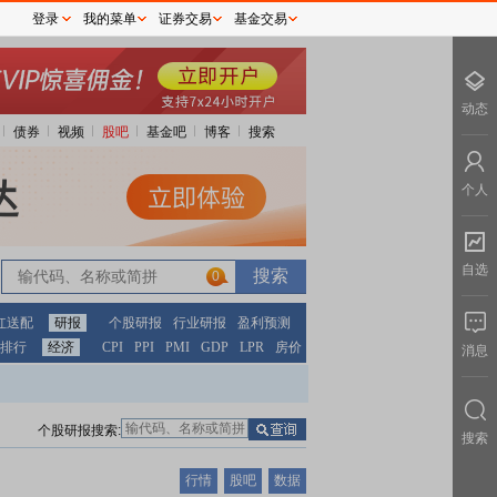
登录
我的菜单
证券交易
基金交易
动态
债券
视频
股吧
基金吧
博客
搜索
个人
自选
0
红送配
研报
个股研报
行业研报
盈利预测
排行
经济
CPI
PPI
PMI
GDP
LPR
房价
消息
个股研报搜索:
搜索
行情
股吧
数据