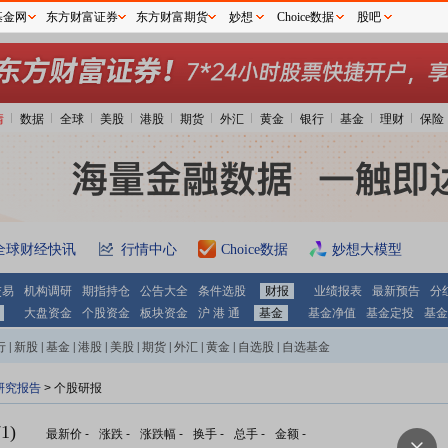
基金网
东方财富证券
东方财富期货
妙想
Choice数据
股吧
情
数据
全球
美股
港股
期货
外汇
黄金
银行
基金
理财
保险
全球财经快讯
行情中心
Choice数据
妙想大模型
交易
机构调研
期指持仓
公告大全
条件选股
财报
业绩报表
最新预告
分
大盘资金
个股资金
板块资金
沪 港 通
基金
基金净值
基金定投
基金
行
|
新股
|
基金
|
港股
|
美股
|
期货
|
外汇
|
黄金
|
自选股
|
自选基金
研究报告
> 个股研报
1)
最新价
-
涨跌
-
涨跌幅
-
换手
-
总手
-
金额
-