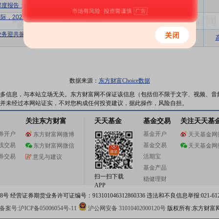
深度报告：矿产物流出海，还看今朝
买入
首次
际，2024半年报点评，业绩和分红，均
增持
维持
超预期
业务迎共振增长，非洲大物流版图成果初
增持
维持
现
数据来源：
东方财富Choice数据
多信息，与本站立场无关。东方财富网不保证该信息（包括但不限于文字、视频、音
并未经过本网站证实，不对您构成任何投资建议，据此操作，风险自担。
关注东方财富
天天基金
基金交易
关注天天基
券开户
基金开户
东方财富网微博
天天基金网
线交易
基金交易
东方财富网微信
天天基金网
券交易
活期宝
意见与建议
基金产品
扫一扫下载
稳健理财
APP
 经营证券期货业务许可证编号：913101046312860336 违法和不良信息举报:021-612
案号:沪ICP备05006054号-11
沪公网安备 31010402000120号
版权所有:东方财富