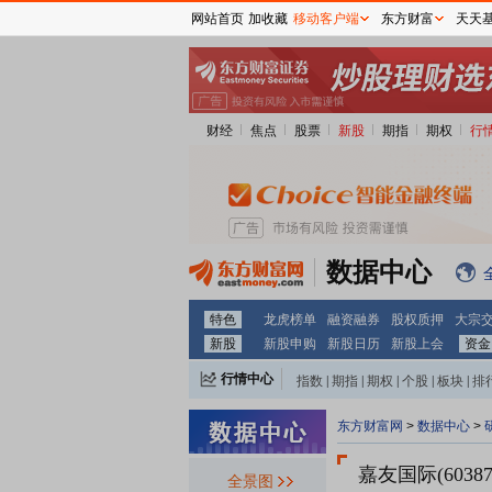
网站首页
加收藏
移动客户端
东方财富
天天
财经
焦点
股票
新股
期指
期权
行
数据中心
特色
龙虎榜单
融资融券
股权质押
大宗
新股
新股申购
新股日历
新股上会
资金
行情中心
指数
|
期指
|
期权
|
个股
|
板块
|
排
东方财富网
>
数据中心
>
嘉友国际(60387
全景图