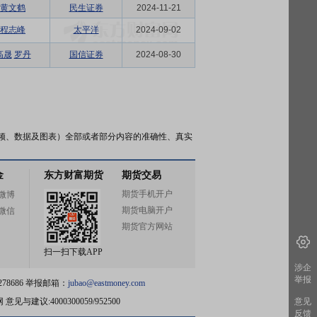
黄文鹤
民生证券
2024-11-21
程志峰
太平洋
2024-09-02
高晟
罗丹
国信证券
2024-08-30
频、数据及图表）全部或者部分内容的准确性、真实
金
东方财富期货
期货交易
期货手机开户
微博
期货电脑开户
微信
期货官方网站
扫一扫下载APP
涉企
举报
78686 举报邮箱：
jubao@eastmoney.com
网
意见与建议:4000300059/952500
意见
反馈