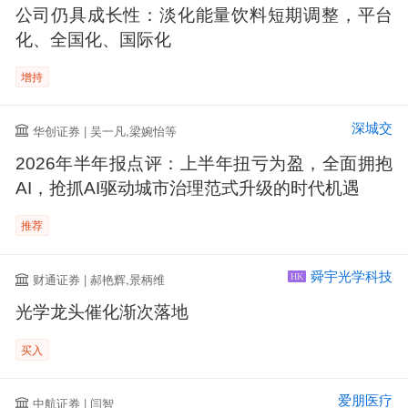
公司仍具成长性：淡化能量饮料短期调整，平台
化、全国化、国际化
增持
深城交
华创证券 | 吴一凡,梁婉怡等
2026年半年报点评：上半年扭亏为盈，全面拥抱
AI，抢抓AI驱动城市治理范式升级的时代机遇
推荐
舜宇光学科技
财通证券 | 郝艳辉,景柄维
HK
光学龙头催化渐次落地
买入
爱朋医疗
中航证券 | 闫智