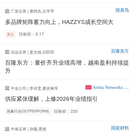
报喜鸟
广发证券 | 糜韩杰,左琴琴
多品牌矩阵蓄力向上，HAZZYS成长空间大
目标价：5.17
买入
百隆东方
信达证券 | 姜文镪,刘田田
百隆东方：量价齐升业绩高增，越南盈利持续提
升
Arista Networks Inc
中金公司 | 李诗雯,夏依琳等
US
供应紧张缓解，上修2026年业绩指引
目标价：220
跑赢行业(OUTPERFORM)
国瓷材料
中泰证券 | 孙颖,曹惠