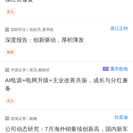
买入
浙江正特
国联民生 | 徐皓亮,童苇航
深度报告：创新驱动，厚积薄发
推荐
重庆机电
华源证券 | 查浩,戴映炘
HK
AI电源+电网升级+主业改善共振，成长与分红兼
备
买入
比亚迪
国海证券 | 戴畅
公司动态研究：7月海外销量续创新高，国内新车