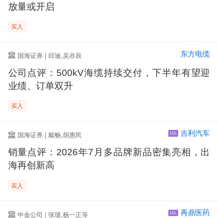
放量或开启
买入
东方电缆
国海证券 | 邱迪,吴亦辰
公司点评：500kV海缆持续交付，下半年有望迎
业绩、订单双升
买入
吉利汽车
国海证券 | 戴畅,胡惠民
HK
销量点评：2026年7月多品牌新品密集亮相，出
海再创新高
买入
再鼎医药
中金公司 | 张琎,杨一正等
HK