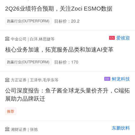
2Q26业绩符合预期，关注Zoci ESMO数据
目标价：20.2
跑赢行业(OUTPERFORM)
爱彼迎
中金公司 | 白洋,林思婕等
US
核心业务加速，拓宽服务品类和加速AI变革
目标价：170
跑赢行业(OUTPERFORM)
鲟龙科技
方正证券 | 王泽华,毛学东等
HK
公司深度报告：鱼子酱全球龙头量价齐升，C端拓
展助力品牌跃迁
推荐
东鹏饮料
湘财证券 | 张弛