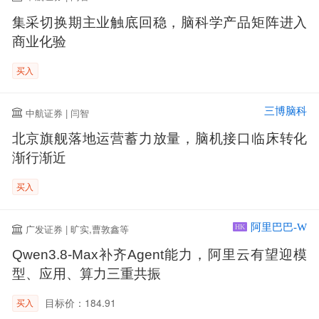
集采切换期主业触底回稳，脑科学产品矩阵进入
商业化验
买入
三博脑科
中航证券 | 闫智
北京旗舰落地运营蓄力放量，脑机接口临床转化
渐行渐近
买入
阿里巴巴-W
广发证券 | 旷实,曹敦鑫等
HK
Qwen3.8-Max补齐Agent能力，阿里云有望迎模
型、应用、算力三重共振
目标价：184.91
买入