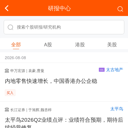
研报中心
全部
A股
港股
美股
2026-08-08
太古地产
申万宏源 | 袁豪,曹曼
HK
内地零售快速增长，中国香港办公企稳
买入
太平鸟
长江证券 | 于旭辉,魏杏梓
太平鸟2026Q2业绩点评：业绩符合预期，期待后
续经营修复