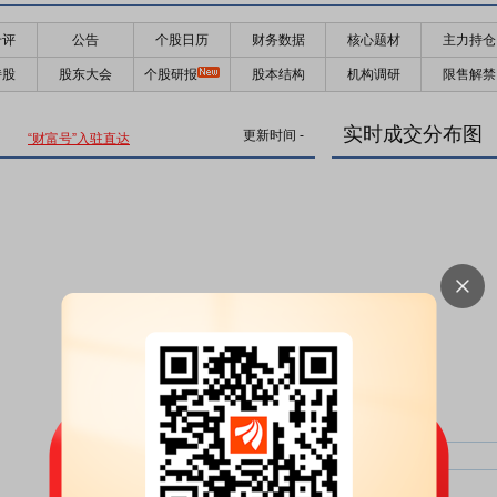
千评
公告
个股日历
财务数据
核心题材
主力持仓
持股
股东大会
个股研报
股本结构
机构调研
限售解禁
实时成交分布图
更新时间
-
“财富号”入驻直达
主力净比：
类型
超大单净比：
超大单