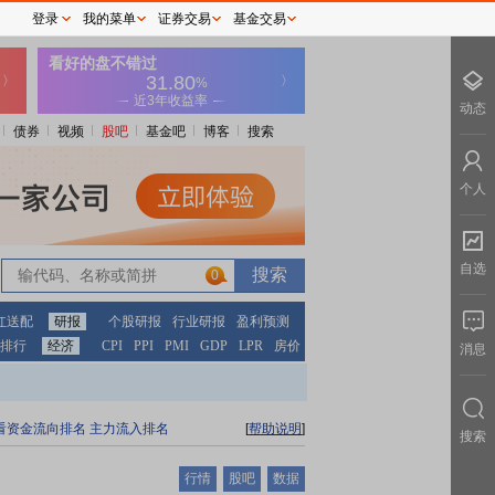
登录
我的菜单
证券交易
基金交易
动态
债券
视频
股吧
基金吧
博客
搜索
个人
自选
0
红送配
研报
个股研报
行业研报
盈利预测
排行
经济
CPI
PPI
PMI
GDP
LPR
房价
消息
看资金流向排名
主力流入排名
[
帮助说明
]
搜索
行情
股吧
数据