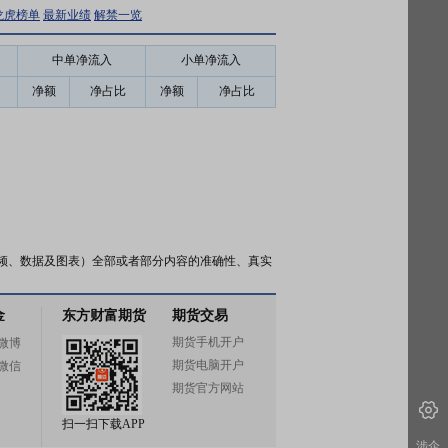
龙虎榜单
最新业绩
解禁一览
中单净流入
小单净流入
净额
净占比
净额
净占比
频、数据及图表）全部或者部分内容的准确性、真实
金
东方财富期货
期货交易
期货手机开户
微博
期货电脑开户
微信
期货官方网站
扫一扫下载APP
涉企