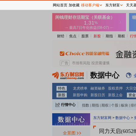
网站首页
加收藏
移动客户端
东方财富
天天
财经
焦点
股票
新股
期指
期权
行
数据中心
特色
龙虎榜单
融资融券
股权质押
大宗
新股
新股申购
新股日历
新股上会
资金
行情中心
指数
|
期指
|
期权
|
个股
|
板块
|
排
东方财富网
>
数据中心
>
同力天启(60528
全景图