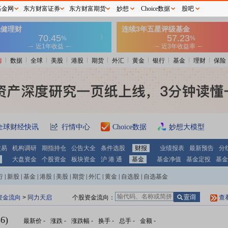
基金网
东方财富证券
东方财富期货
妙想
Choice数据
股吧
情
数据
全球
美股
港股
期货
外汇
黄金
银行
基金
理财
保险
全球财经快讯
行情中心
Choice数据
妙想大模型
交易
机构调研
期指持仓
公告大全
条件选股
财报
业绩报表
最新预告
分
大盘资金
个股资金
板块资金
沪 港 通
基金
基金净值
基金定投
基金
行
|
新股
|
基金
|
港股
|
美股
|
期货
|
外汇
|
黄金
|
自选股
|
自选基金
资金流向
>
同力天启
个股资金流向：
查
6)
最新价
-
涨跌
-
涨跌幅
-
换手
-
总手
-
金额
-