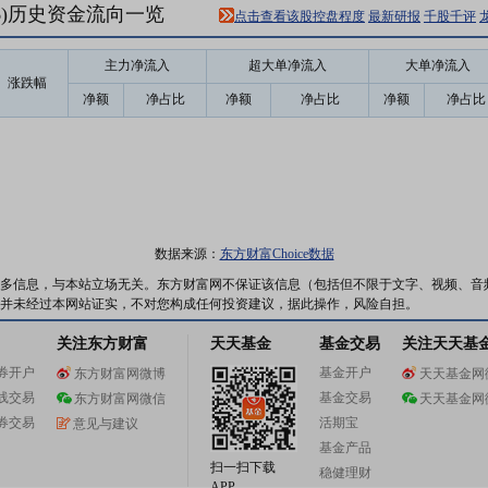
86)历史资金流向一览
点击查看该股控盘程度
最新研报
千股千评
主力净流入
超大单净流入
大单净流入
涨跌幅
净额
净占比
净额
净占比
净额
净占比
数据来源：
东方财富Choice数据
多信息，与本站立场无关。东方财富网不保证该信息（包括但不限于文字、视频、音
并未经过本网站证实，不对您构成任何投资建议，据此操作，风险自担。
关注东方财富
天天基金
基金交易
关注天天基
券开户
基金开户
东方财富网微博
天天基金网
线交易
基金交易
东方财富网微信
天天基金网
券交易
活期宝
意见与建议
基金产品
扫一扫下载
稳健理财
APP