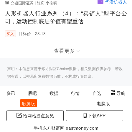
华沿机器人
交银国际证券 | 陈庆,李柳晓
HK
人形机器人行业系列（4）：“卖铲人”型平台公
司，运动控制底层价值有望重估
目标价：23.13
买入
查看更多
声明：本信息来源于东方财富Choice数据，相关数据仅供参考，若数
据有误，以交易所发布数据为准，不构成投资建议。
资讯
股吧
数据
行情
自选
导航
触屏版
电脑版
给网站提点意见
下载APP
手机东方财富网 eastmoney.com