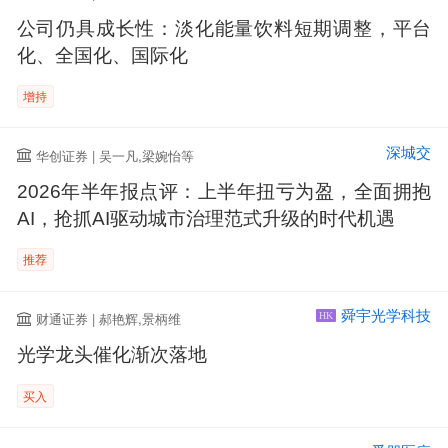
公司仍具成长性：淡化能量饮料短期调整，平台
化、全国化、国际化
增持
深城交
华创证券 | 吴一凡,梁婉怡等
2026年半年报点评：上半年扭亏为盈，全面拥抱
AI，抢抓AI驱动城市治理范式升级的时代机遇
推荐
舜宇光学科技
财通证券 | 郝艳辉,景柄维
HK
光学龙头催化渐次落地
买入