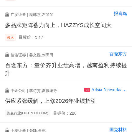
报喜鸟
广发证券 | 糜韩杰,左琴琴
多品牌矩阵蓄力向上，HAZZYS成长空间大
目标价：5.17
买入
百隆东方
信达证券 | 姜文镪,刘田田
百隆东方：量价齐升业绩高增，越南盈利持续提
升
Arista Networks Inc
中金公司 | 李诗雯,夏依琳等
US
供应紧张缓解，上修2026年业绩指引
目标价：220
跑赢行业(OUTPERFORM)
国瓷材料
中泰证券 | 孙颖,曹惠