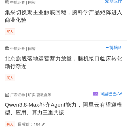
爱朋医疗
中航证券 | 闫智
集采切换期主业触底回稳，脑科学产品矩阵进入
商业化验
买入
三博脑科
中航证券 | 闫智
北京旗舰落地运营蓄力放量，脑机接口临床转化
渐行渐近
买入
阿里巴巴-W
广发证券 | 旷实,曹敦鑫等
HK
Qwen3.8-Max补齐Agent能力，阿里云有望迎模
型、应用、算力三重共振
目标价：184.91
买入