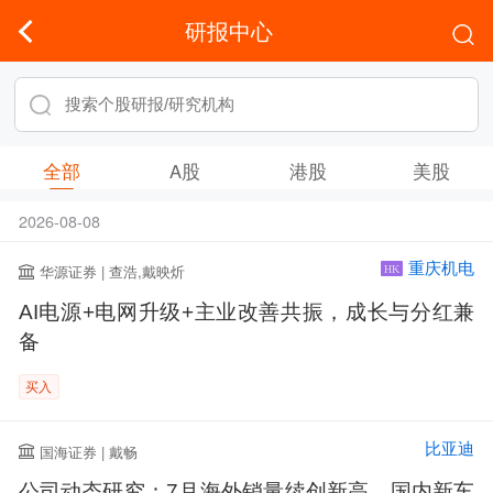
研报中心
全部
A股
港股
美股
2026-08-08
重庆机电
华源证券 | 查浩,戴映炘
HK
AI电源+电网升级+主业改善共振，成长与分红兼
备
买入
比亚迪
国海证券 | 戴畅
公司动态研究：7月海外销量续创新高，国内新车