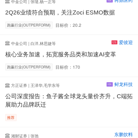
再鼎医药
中金公司 | 张琎,杨一正等
HK
2Q26业绩符合预期，关注Zoci ESMO数据
目标价：20.2
跑赢行业(OUTPERFORM)
爱彼迎
中金公司 | 白洋,林思婕等
US
核心业务加速，拓宽服务品类和加速AI变革
目标价：170
跑赢行业(OUTPERFORM)
鲟龙科技
方正证券 | 王泽华,毛学东等
HK
公司深度报告：鱼子酱全球龙头量价齐升，C端拓
展助力品牌跃迁
推荐
东鹏饮料
湘财证券 | 张弛