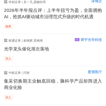
深城交
华创证券 | 吴一凡,梁婉怡等
2026年半年报点评：上半年扭亏为盈，全面拥抱
AI，抢抓AI驱动城市治理范式升级的时代机遇
推荐
舜宇光学科技
财通证券 | 郝艳辉,景柄维
HK
光学龙头催化渐次落地
买入
爱朋医疗
中航证券 | 闫智
集采切换期主业触底回稳，脑科学产品矩阵进入
商业化验
买入