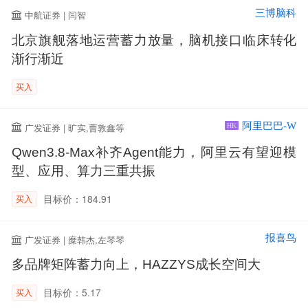
三博脑科
中航证券 | 闫智
北京旗舰落地运营蓄力放量，脑机接口临床转化
渐行渐近
买入
阿里巴巴-W
广发证券 | 旷实,曹敦鑫等
HK
Qwen3.8-Max补齐Agent能力，阿里云有望迎模
型、应用、算力三重共振
目标价：184.91
买入
报喜鸟
广发证券 | 糜韩杰,左琴琴
多品牌矩阵蓄力向上，HAZZYS成长空间大
目标价：5.17
买入