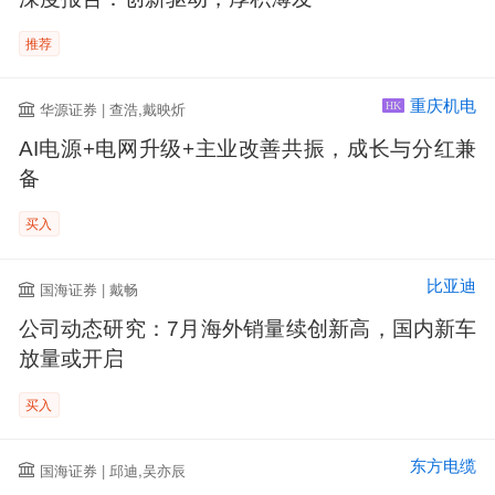
推荐
重庆机电
华源证券 | 查浩,戴映炘
HK
AI电源+电网升级+主业改善共振，成长与分红兼
备
买入
比亚迪
国海证券 | 戴畅
公司动态研究：7月海外销量续创新高，国内新车
放量或开启
买入
东方电缆
国海证券 | 邱迪,吴亦辰