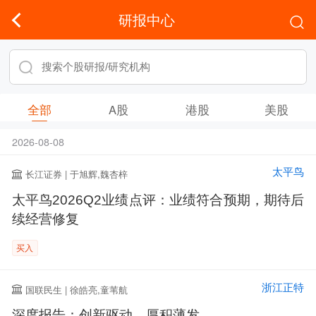
研报中心
全部
A股
港股
美股
2026-08-08
太平鸟
长江证券 | 于旭辉,魏杏梓
太平鸟2026Q2业绩点评：业绩符合预期，期待后
续经营修复
买入
浙江正特
国联民生 | 徐皓亮,童苇航
深度报告：创新驱动，厚积薄发