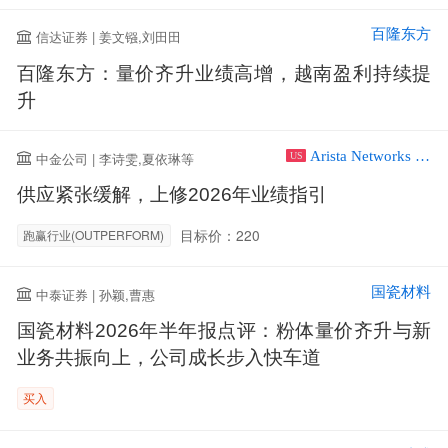
百隆东方
信达证券 | 姜文镪,刘田田
百隆东方：量价齐升业绩高增，越南盈利持续提
升
Arista Networks Inc
中金公司 | 李诗雯,夏依琳等
US
供应紧张缓解，上修2026年业绩指引
目标价：220
跑赢行业(OUTPERFORM)
国瓷材料
中泰证券 | 孙颖,曹惠
国瓷材料2026年半年报点评：粉体量价齐升与新
业务共振向上，公司成长步入快车道
买入