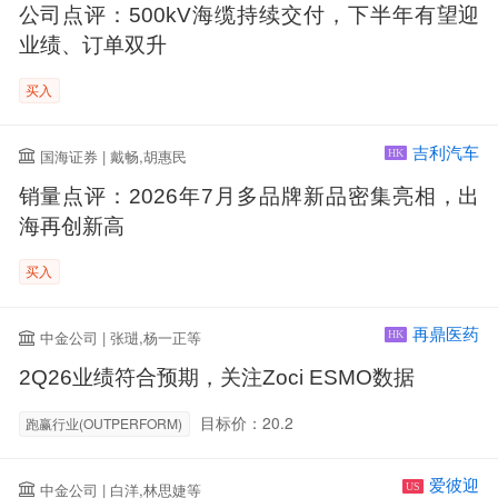
公司点评：500kV海缆持续交付，下半年有望迎
业绩、订单双升
买入
吉利汽车
国海证券 | 戴畅,胡惠民
HK
销量点评：2026年7月多品牌新品密集亮相，出
海再创新高
买入
再鼎医药
中金公司 | 张琎,杨一正等
HK
2Q26业绩符合预期，关注Zoci ESMO数据
目标价：20.2
跑赢行业(OUTPERFORM)
爱彼迎
中金公司 | 白洋,林思婕等
US