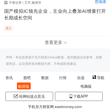
思瑞浦
中泰证券 | 王芳,杨旭等
国产模拟IC领先企业，主业向上叠加AI增量打开
长期成长空间
买入
查看更多
声明：本信息来源于东方财富Choice数据，相关数据仅供参考，若数
据有误，以交易所发布数据为准，不构成投资建议。
资讯
股吧
数据
行情
自选
导航
触屏版
电脑版
给网站提点意见
下载APP
手机东方财富网 eastmoney.com