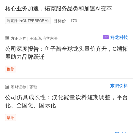
核心业务加速，拓宽服务品类和加速AI变革
目标价：170
跑赢行业(OUTPERFORM)
鲟龙科技
方正证券 | 王泽华,毛学东等
HK
公司深度报告：鱼子酱全球龙头量价齐升，C端拓
展助力品牌跃迁
推荐
东鹏饮料
湘财证券 | 张弛
公司仍具成长性：淡化能量饮料短期调整，平台
化、全国化、国际化
增持