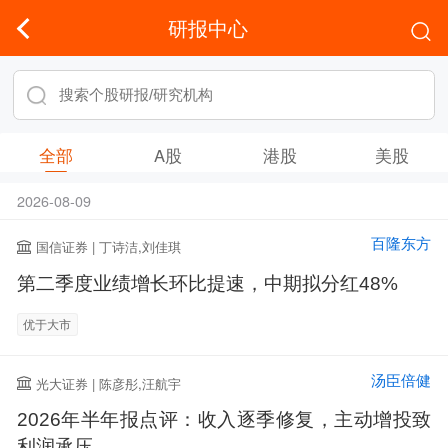
研报中心
全部
A股
港股
美股
2026-08-09
百隆东方
国信证券 | 丁诗洁,刘佳琪
第二季度业绩增长环比提速，中期拟分红48%
优于大市
汤臣倍健
光大证券 | 陈彦彤,汪航宇
2026年半年报点评：收入逐季修复，主动增投致
利润承压