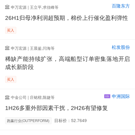
百隆东方
申万宏源 | 王立平,求佳峰等
26H1归母净利润超预期，棉价上行催化盈利弹性
买入
松发股份
申万宏源 | 王晨鉴,闫海等
稀缺产能持续扩张，高端船型订单密集落地开启
成长新阶段
买入
申洲国际
中金公司 | 庄铭楷,陈婕等
HK
1H26多重外部因素干扰，2H26有望修复
目标价：52.7649
跑赢行业(OUTPERFORM)