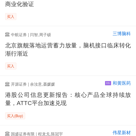
商业化验证
买入
三博脑科
中航证券 | 闫智,周子硕
北京旗舰落地运营蓄力放量，脑机接口临床转化
渐行渐近
买入
和黄医药
开源证券 | 余汝意,聂媛媛
HK
港股公司信息更新报告：核心产品全球持续放
量，ATTC平台加速兑现
买入(Buy)
伟星新材
国盛证券有限 | 程龙戈,陈冠宇