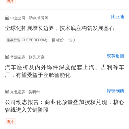
增持
比亚迪
中金公司 | 邓学,常菁等
全球化拓展增长边界，技术底座构筑发展基石
目标价：120
跑赢行业(OUTPERFORM)
双英集团
华源证券 | 赵昊,万枭
汽车座椅及内外饰件深度配套上汽、吉利等车
厂，有望受益于座舱智能化
泽璟制药
东北证券 | 吴明华
公司动态报告：商业化放量叠加授权兑现，核心
管线进入关键阶段
增持