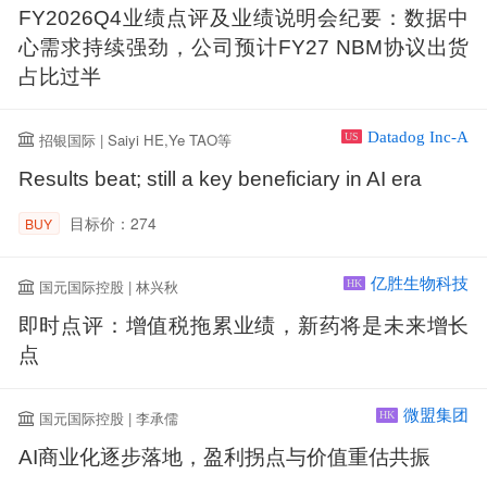
FY2026Q4业绩点评及业绩说明会纪要：数据中
心需求持续强劲，公司预计FY27 NBM协议出货
占比过半
Datadog Inc-A
招银国际 | Saiyi HE,Ye TAO等
US
Results beat; still a key beneficiary in AI era
目标价：274
BUY
亿胜生物科技
国元国际控股 | 林兴秋
HK
即时点评：增值税拖累业绩，新药将是未来增长
点
微盟集团
国元国际控股 | 李承儒
HK
AI商业化逐步落地，盈利拐点与价值重估共振