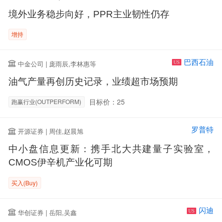
境外业务稳步向好，PPR主业韧性仍存
增持
巴西石油
中金公司 | 庞雨辰,李林惠等
US
油气产量再创历史记录，业绩超市场预期
目标价：25
跑赢行业(OUTPERFORM)
罗普特
开源证券 | 周佳,赵晨旭
中小盘信息更新：携手北大共建量子实验室，
CMOS伊辛机产业化可期
买入(Buy)
闪迪
华创证券 | 岳阳,吴鑫
US