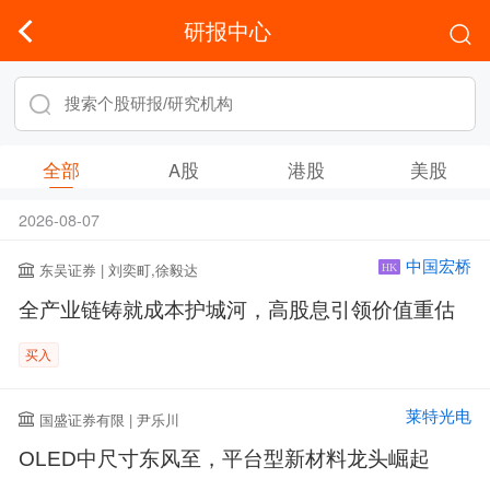
研报中心
全部
A股
港股
美股
2026-08-07
中国宏桥
东吴证券 | 刘奕町,徐毅达
HK
全产业链铸就成本护城河，高股息引领价值重估
买入
莱特光电
国盛证券有限 | 尹乐川
OLED中尺寸东风至，平台型新材料龙头崛起