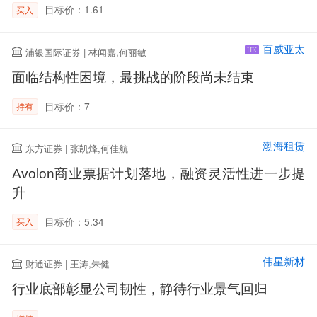
目标价：1.61
买入
百威亚太
浦银国际证券 | 林闻嘉,何丽敏
HK
面临结构性困境，最挑战的阶段尚未结束
目标价：7
持有
渤海租赁
东方证券 | 张凯烽,何佳航
Avolon商业票据计划落地，融资灵活性进一步提
升
目标价：5.34
买入
伟星新材
财通证券 | 王涛,朱健
行业底部彰显公司韧性，静待行业景气回归