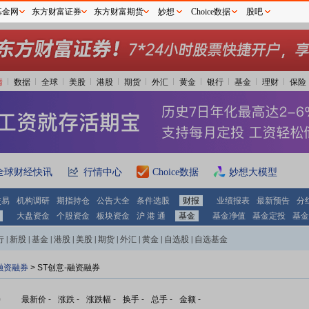
基金网
东方财富证券
东方财富期货
妙想
Choice数据
股吧
情
数据
全球
美股
港股
期货
外汇
黄金
银行
基金
理财
保险
全球财经快讯
行情中心
Choice数据
妙想大模型
交易
机构调研
期指持仓
公告大全
条件选股
财报
业绩报表
最新预告
分
大盘资金
个股资金
板块资金
沪 港 通
基金
基金净值
基金定投
基金
行
|
新股
|
基金
|
港股
|
美股
|
期货
|
外汇
|
黄金
|
自选股
|
自选基金
融资融券
>
ST创意-融资融券
)
最新价
-
涨跌
-
涨跌幅
-
换手
-
总手
-
金额
-