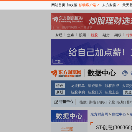
网站首页
加收藏
移动客户端
东方财富
天天
财经
焦点
股票
新股
期指
期权
行
数据中心
特色
龙虎榜单
融资融券
股权质押
大宗
新股
新股申购
新股日历
新股上会
资金
行情中心
指数
|
期指
|
期权
|
个股
|
板块
|
排
东方财富网
>
数据中心
>
ST创意(300366
全景图