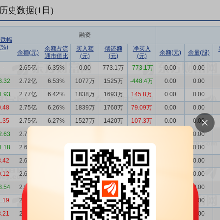
历史数据(
1
日)
融资
涨跌幅
(%)
余额占流
买入额
偿还额
净买入
余额(元)
余额(元)
余量(股)
通市值比
(元)
(元)
(元)
-
2.65亿
6.35%
0.00
773.1万
-773.1万
0.00
0.00
3.32
2.72亿
6.53%
1077万
1525万
-448.4万
0.00
0.00
1.93
2.77亿
6.42%
1838万
1693万
145.8万
0.00
0.00
0.48
2.75亿
6.26%
1839万
1760万
79.09万
0.00
0.00
1.35
2.75亿
6.27%
1527万
1420万
107.3万
0.00
0.00
2.63
2.74亿
6.33%
1863万
1079万
783.3万
0.00
0.00
1.18
2.66亿
5.99%
1404万
1293万
110.9万
0.00
0.00
3.42
2.65亿
5.90%
1600万
1978万
-377.6万
0.00
0.00
0.12
2.68亿
6.18%
594.6万
632.0万
-37.41万
0.00
0.00
3.54
2.69亿
6.20%
1066万
1205万
-138.9万
0.00
0.00
1.19
2.70亿
6.01%
1811万
1450万
360.5万
0.00
0.00
3.21
2.67亿
6.00%
1394万
1564万
-170.0万
0.00
0.00