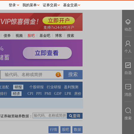
登录
我的菜单
证券交易
基金交易
动态
债券
视频
股吧
基金吧
博客
搜索
个人
自选
1
红送配
研报
个股研报
行业研报
盈利预测
排行
经济
CPI
PPI
PMI
GDP
LPR
房价
消息
证券融资融券数据：
搜索
行情
股吧
数据