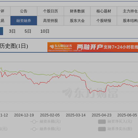
千评
公告
个股日历
财务数据
核心题材
主力持仓
交易
融资融券
高管持股
股东大会
个股研报
股本结构
3日
5日
10日
历史图(
1
日)