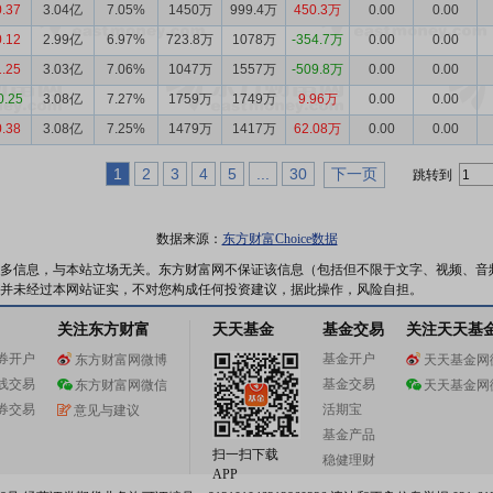
0.37
3.04亿
7.05%
1450万
999.4万
450.3万
0.00
0.00
0.12
2.99亿
6.97%
723.8万
1078万
-354.7万
0.00
0.00
1.25
3.03亿
7.06%
1047万
1557万
-509.8万
0.00
0.00
0.25
3.08亿
7.27%
1759万
1749万
9.96万
0.00
0.00
0.38
3.08亿
7.25%
1479万
1417万
62.08万
0.00
0.00
1
2
3
4
5
...
30
下一页
跳转到
数据来源：
东方财富Choice数据
多信息，与本站立场无关。东方财富网不保证该信息（包括但不限于文字、视频、音
并未经过本网站证实，不对您构成任何投资建议，据此操作，风险自担。
关注东方财富
天天基金
基金交易
关注天天基
券开户
基金开户
东方财富网微博
天天基金网
线交易
基金交易
东方财富网微信
天天基金网
券交易
活期宝
意见与建议
基金产品
扫一扫下载
稳健理财
APP