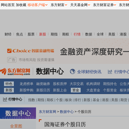
网站首页
加收藏
移动客户端
东方财富
天天基金网
东方财富证券
东方
财经
焦点
股票
新股
期指
期权
行情
数据
全球
美股
港股
数据中心
全球财经快讯
行情中
特色
龙虎榜单
融资融券
股权质押
大宗交易
机构调研
期指持仓
公告
新股
新股申购
新股日历
新股上会
资金
大盘资金
个股资金
板块
行情中心
指数
|
期指
|
期权
|
个股
|
板块
|
排行
|
新股
|
基金
|
港股
|
美股
|
期货
|
外汇
|
黄金
|
自选股
|
自选基金
东方财富网
>
数据中心
>
个股日历
国海证券个股日历
全景图