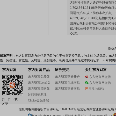
方)拟将持有的大通证券股份有限
1,702,564,131.06股股份/股
同进行拍卖(以下简称本次拍卖)
4,329,348,708.30元,起拍价为3,2
国海证券股份有限公司(以下简称
议,同意公司参与竞买大通证券股
交易)。
公告：
2026年07月18日发布
《国
买大通证券股份有限公司股份及
数据
2026-07-17
郑重声明：
东方财富网发布此信息的目的在于传播更多信息，与本站立场无关。东方
性、完整性、有效性、及时性、原创性等。相关信息并未经过本网站证实，不对您构
股权质押：
截止2026年07月17
东方财富
东方财富产品
证券交易
关注东方财富
1219.08万股，质押总笔数2笔
东方财富免费版
东方财富证券开户
东方财富网微博
东方财富Level-2
东方财富在线交易
东方财富网微信
东方财富策略版
2026-07-16
东方财富证券交易
意见与建议
妙想投研助理
扫一扫下载
Choice金融终端
公告：
2026年07月16日发布
《国
APP
与竞买大通证券股份有限公司股
信息网络传播视听节目许可证：0908328号 经营证券期货业务许可证编号：91310