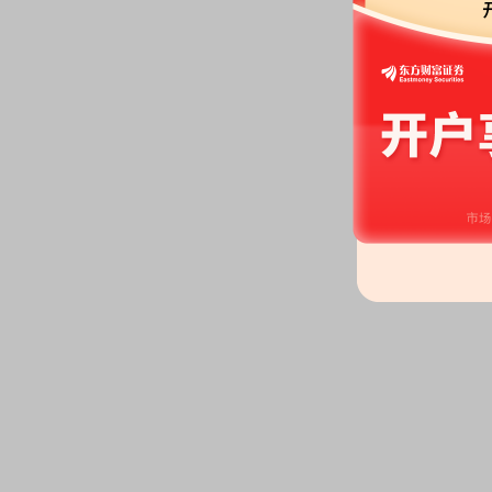
公告：
2026年07月07日发布
《国
面向专业投资者公开发行公司债券
2026-07-04
公告：
2026年07月04日发布
《国
年度权益分派实施公告》
分红：
2026年07月04日公布2
月09日；除权除息日：2026年07
扣税后0.27元)[正式]
2026-07-03
股权质押：
截止2026年07月03
1219.08万股，质押总笔数2笔
2026-07-01