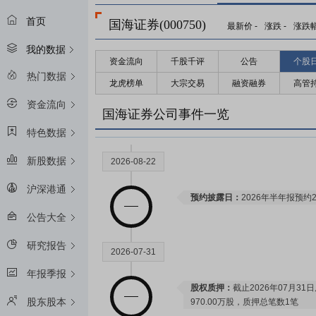
首页
国海证券(000750)
最新价
-
涨跌
-
涨跌
我的数据
资金流向
千股千评
公告
个股
2028-11-17
热门数据
龙虎榜单
大宗交易
融资融券
高管
资金流向
限售解禁日：
2028年11月17日预
国海证券公司事件一览
特色数据
新股数据
2026-08-22
沪深港通
预约披露日：
2026年半年报预约2
公告大全
研究报告
2026-07-31
年报季报
股权质押：
截止2026年07月31
股东股本
970.00万股，质押总笔数1笔