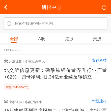
研报中心
全部
A股
港股
美股
2026-08-09
安达科技
开源证券 | 诸海滨,余中天
北交所信息更新：磷酸铁锂价量齐升行业产量
+62%，归母净利润1.34亿元业绩反转确立
增持(outperform)
华新建材
中泰证券 | 孙颖,万静远
华新建材系列深度报告二：“华”征四海，向“新”而