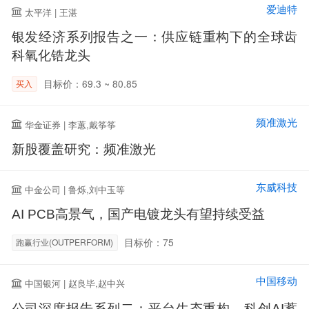
爱迪特
太平洋 | 王湛
银发经济系列报告之一：供应链重构下的全球齿
科氧化锆龙头
目标价：69.3 ~ 80.85
买入
频准激光
华金证券 | 李蕙,戴筝筝
新股覆盖研究：频准激光
东威科技
中金公司 | 鲁烁,刘中玉等
AI PCB高景气，国产电镀龙头有望持续受益
目标价：75
跑赢行业(OUTPERFORM)
中国移动
中国银河 | 赵良毕,赵中兴
公司深度报告系列二：平台生态重构，科创AI蓄