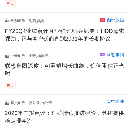
买入
西部数据
华创证券 | 岳阳,吴鑫
US
FY26Q4业绩点评及业绩说明会纪要：HDD需求
强劲，正与客户磋商直到2031年的长期协议
联想集团
中泰证券 | 王芳,杨旭等
HK
联想集团深度：AI重塑增长曲线，价值重估正当
时
买入
大中矿业
东吴证券 | 曾朵红,阮巧燕
2026年中报点评：锂矿持续推进建设，铁矿提供
稳定现金流