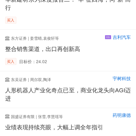
行
买入
吉利汽车
东方证券 | 姜雪晴,袁俊轩等
HK
整合销售渠道，出口再创新高
目标价：24.02
买入
宇树科技
东吴证券 | 周尔双,陶泽
人形机器人产业化奇点已至，商业化龙头向AGI迈
进
药明康德
国盛证券有限 | 张雪,李慧瑶等
业绩表现持续亮眼，大幅上调全年指引