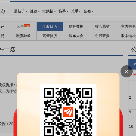
2)
最新价
-
涨跌
-
涨跌幅
-
换手
-
总手
-
金额
-
千评
公告
个股日历
财务数据
核心题材
主力持仓
交易
融资融券
高管持股
股东大会
个股研报
股本结构
预约披露日：
2026年半年报预约2026年08月31日披露
更多>>
件一览
股权质押：
截止2026年08月07日质押总比例2.72%，质押总股数2.06亿
股，质押总笔数2笔
更多>>
2
9
公告：
2026年08月05日发布
《隆基绿能:关于提供担保的进展公告》
16
更多>>