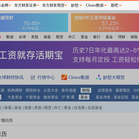
基金网
东方财富证券
东方财富期货
妙想
Choice数据
股吧
情
数据
全球
美股
港股
期货
外汇
黄金
银行
基金
理财
保险
全球财经快讯
行情中心
Choice数据
妙想大模型
交易
机构调研
期指持仓
公告大全
条件选股
财报
业绩报表
最新预告
分
大盘资金
个股资金
板块资金
沪 港 通
基金
基金净值
基金定投
基金
行
|
新股
|
基金
|
港股
|
美股
|
期货
|
外汇
|
黄金
|
自选股
|
自选基金
个股日历
日历