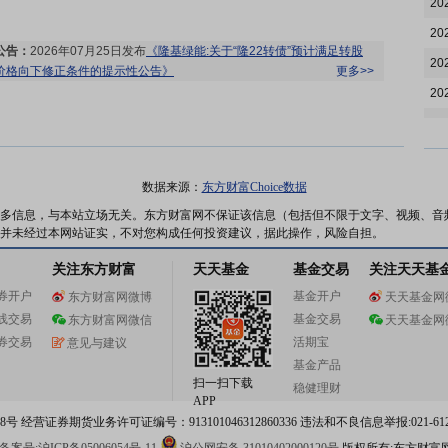
20
20
公告：
2026年07月25日发布
《隆基绿能:关于“隆22转债”预计满足转股
20
价格向下修正条件的提示性公告》
更多>>
20
20
20
股权质押：
截止2026年07月24日质押总比例2.72%，质押总股数2.06亿
20
数据来源：
东方财富Choice数据
股，质押总笔数2笔
更多>>
20
多信息，与本站立场无关。东方财富网不保证该信息（包括但不限于文字、视频、音
并未经过本网站证实，不对您构成任何投资建议，据此操作，风险自担。
20
关注东方财富
天天基金
基金交易
关注天天基
20
券开户
基金开户
东方财富网微博
天天基金网
20
股权质押：
截止2026年07月17日质押总比例2.72%，质押总股数2.06亿
线交易
基金交易
东方财富网微信
天天基金网
股，质押总笔数2笔
更多>>
20
券交易
活期宝
意见与建议
20
基金产品
扫一扫下载
稳健理财
20
APP
 经营证券期货业务许可证编号：913101046312860336 违法和不良信息举报:021-612
20
公告：
2026年07月15日发布
《隆基绿能:2026年半年度业绩预告》