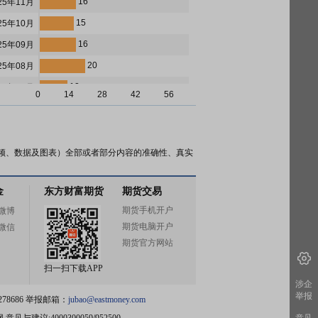
16
25年11月
15
25年10月
16
25年09月
20
25年08月
12
25年07月
0
14
28
42
56
12
25年06月
12
25年05月
25
25年04月
频、数据及图表）全部或者部分内容的准确性、真实
9
25年03月
金
东方财富期货
期货交易
8
25年02月
期货手机开户
微博
10
25年01月
期货电脑开户
微信
14
24年12月
期货官方网站
13
24年11月
扫一扫下载APP
8
24年10月
涉企
举报
78686 举报邮箱：
jubao@eastmoney.com
15
24年09月