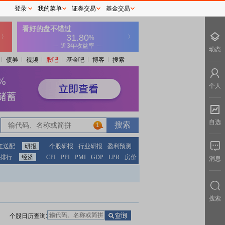
登录
我的菜单
证券交易
基金交易
动态
债券
视频
股吧
基金吧
博客
搜索
个人
自选
1
红送配
研报
个股研报
行业研报
盈利预测
排行
经济
CPI
PPI
PMI
GDP
LPR
房价
消息
搜索
个股日历查询: