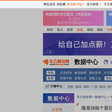
网站首页
加收藏
移动客户端
东方财富
天天
财经
焦点
股票
新股
期指
期权
行
数据中心
特色
龙虎榜单
融资融券
股权质押
大宗
新股
新股申购
新股日历
新股上会
资金
行情中心
指数
|
期指
|
期权
|
个股
|
板块
|
排
东方财富网
>
数据中心
>
隆基绿能个股
全景图