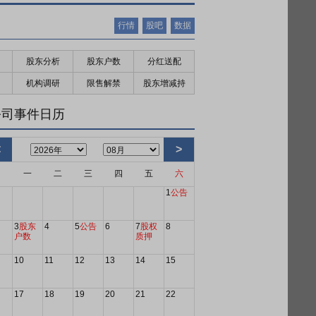
行情
股吧
数据
股东分析
股东户数
分红送配
机构调研
限售解禁
股东增减持
公司事件日历
<
>
日
一
二
三
四
五
六
1
公告
3
股东
4
5
公告
6
7
股权
8
户数
质押
10
11
12
13
14
15
17
18
19
20
21
22