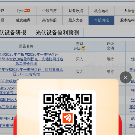
千评
公告
个股日历
财务数据
核心题材
主力持仓
交易
融资融券
高管持股
股东大会
个股研报
股本结构
伏设备研报
光伏设备盈利预测
东财
评级
报告名称
变动
评级
能2025年年报与2026年一季报点评：
术降本增效加速盈利拐点，光储协同打造
买入
维持
钟
第二增长曲线
5年年报&2026年一季报点评：短期业绩承
曾
买入
维持
压，BC出货高增
BC持续放量，收购精控推进光储协同
买入
维持
姚
能2025年事件点评：BC放量助力Q3同
买入
维持
钟
环比减亏，收购精控能源进军储能
5Q3同环比大幅减亏，BC组件出货放量
买入
维持
张
5年三季报点评：25Q3环比减亏，坚定BC
邓
买入
维持
技术领先
王
度同环比减亏，“反内卷”推动盈利修复
买入
维持
武
5年三季报点评：Q3持续减亏，BC快速放
曾
买入
维持
量