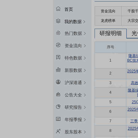
首页
资金流向
千股
龙虎榜单
大宗
我的数据
研报明细
光
热门数据
资金流向
序号
隆基绿
特色数据
1
BC技
新股数据
202
2
沪深港通
3
高效
隆基绿
4
公告大全
5
2
研究报告
202
6
年报季报
7
三季
202
8
股东股本