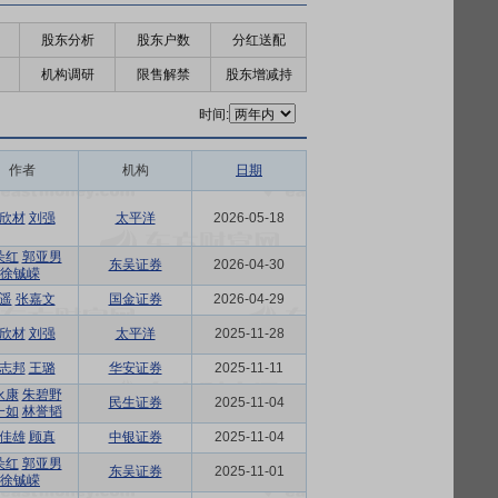
股东分析
股东户数
分红送配
机构调研
限售解禁
股东增减持
时间:
作者
机构
日期
欣材
刘强
太平洋
2026-05-18
朵红
郭亚男
东吴证券
2026-04-30
徐铖嵘
遥
张嘉文
国金证券
2026-04-29
欣材
刘强
太平洋
2025-11-28
志邦
王璐
华安证券
2025-11-11
永康
朱碧野
民生证券
2025-11-04
一如
林誉韬
佳雄
顾真
中银证券
2025-11-04
朵红
郭亚男
东吴证券
2025-11-01
徐铖嵘