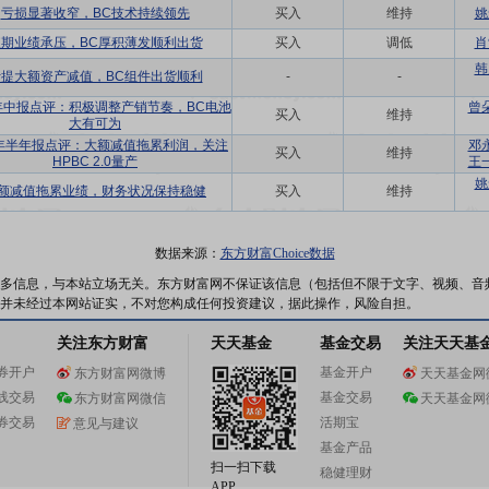
亏损显著收窄，BC技术持续领先
买入
维持
姚
短期业绩承压，BC厚积薄发顺利出货
买入
调低
肖
韩
计提大额资产减值，BC组件出货顺利
-
-
4年中报点评：积极调整产销节奏，BC电池
曾
买入
维持
大有可为
4年半年报点评：大额减值拖累利润，关注
邓
买入
维持
HPBC 2.0量产
王
姚
额减值拖累业绩，财务状况保持稳健
买入
维持
数据来源：
东方财富Choice数据
多信息，与本站立场无关。东方财富网不保证该信息（包括但不限于文字、视频、音
并未经过本网站证实，不对您构成任何投资建议，据此操作，风险自担。
关注东方财富
天天基金
基金交易
关注天天基
券开户
基金开户
东方财富网微博
天天基金网
线交易
基金交易
东方财富网微信
天天基金网
券交易
活期宝
意见与建议
基金产品
扫一扫下载
稳健理财
APP