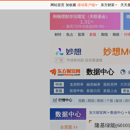
网站首页
加收藏
移动客户端
东方财富
天天
财经
焦点
股票
新股
期指
期权
行
数据中心
特色
龙虎榜单
融资融券
股权质押
大宗
新股
新股申购
新股日历
新股上会
资金
行情中心
指数
|
期指
|
期权
|
个股
|
板块
|
排
东方财富网
>
数据中心
>
隆基绿能(60101
全景图