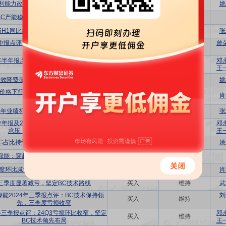
利能力改善，BC 2.0产销量快速增长
买入
维持
姚
BC产能稳步推进，Q4有望实现扭亏
-
-
25H1同比减亏，年内有望实现业绩扭亏
买入
维持
张
5中报点评：Q2环比减亏，BC量产逐步推
曾
买入
维持
进
5年半年报点评：盈利阶段性承压，坚定BC
邓
买入
维持
产品领先布局
王
提效降费显著减亏，BC产品加速渗透
买入
维持
姚
价格下行拖累业绩，2025年BC产品出货
买入
维持
肖
占比有望超25%
24年业绩符合预期，2025年BC放量可期
买入
维持
张
4年年报及2025年一季报点评：盈利阶段性
邓
买入
维持
承压，BC2.0产品优势显著
王
BC占比持续提升，财务稳健穿越周期
买入
维持
姚
绿能：穿越行业寒冬，BC产品放量在即
买入
首次
度环比减亏，HPBC二代产品放量在即
买入
维持
肖
三季度显著减亏，坚定BC技术路线
买入
维持
武
绿能2024年三季报点评：BC技术保持领
刘
买入
维持
先，三季度亏损收窄
4年三季报点评：24Q3亏损环比收窄，坚定
邓
买入
维持
BC技术领先布局
王