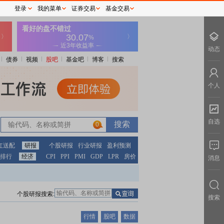
登录
我的菜单
证券交易
基金交易
动态
债券
视频
股吧
基金吧
博客
搜索
个人
自选
0
红送配
研报
个股研报
行业研报
盈利预测
排行
经济
CPI
PPI
PMI
GDP
LPR
房价
消息
个股研报搜索:
搜索
行情
股吧
数据