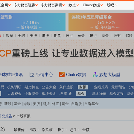
基金网
东方财富证券
东方财富期货
妙想
Choice数据
股吧
情
数据
全球
美股
港股
期货
外汇
黄金
银行
基金
理财
保险
全球财经快讯
行情中心
Choice数据
妙想大模型
交易
机构调研
期指持仓
公告大全
条件选股
财报
业绩报表
最新预告
分
大盘资金
个股资金
板块资金
沪 港 通
基金
基金净值
基金定投
基金
行
|
新股
|
基金
|
港股
|
美股
|
期货
|
外汇
|
黄金
|
自选股
|
自选基金
研究报告
> 个股研报
2)
最新价
-
涨跌
-
涨跌幅
-
换手
-
总手
-
金额
-