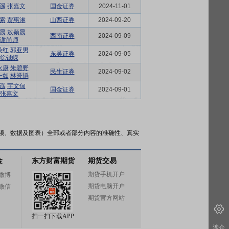
遥
张嘉文
国金证券
2024-11-01
索
贾惠淋
山西证券
2024-09-20
晨
敖颖晨
西南证券
2024-09-09
谢尚师
朵红
郭亚男
东吴证券
2024-09-05
徐铖嵘
永康
朱碧野
民生证券
2024-09-02
一如
林誉韬
遥
宇文甸
国金证券
2024-09-01
张嘉文
频、数据及图表）全部或者部分内容的准确性、真实
金
东方财富期货
期货交易
期货手机开户
微博
期货电脑开户
微信
期货官方网站
扫一扫下载APP
涉企