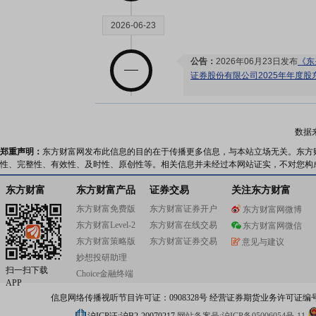
2026-06-23
公告：
2026年06月23日发布
《东
证券股份有限公司2025年年度
2026-06-22
数据
郑重声明：
东方财富网发布此信息的目的在于传播更多信息，与本站立场无关。东方
股东大会：
于2026-06-22召开
性、完整性、有效性、及时性、原创性等。相关信息并未经过本网站证实，不对您构
机构调研：
2026年06月22日披
调研
东方财富
东方财富产品
证券交易
关注东方财富
东方财富免费版
东方财富证券开户
东方财富网微博
2026-06-16
东方财富Level-2
东方财富在线交易
东方财富网微信
东方财富策略版
东方财富证券交易
意见与建议
公告：
2026年06月16日发布
《东
妙想投研助理
国国际金融股份有限公司换股吸
扫一扫下载
Choice金融终端
券股份有限公司报告书(申报稿)
APP
信息网络传播视听节目许可证：0908328号 经营证券期货业务许可证编号：91310
2026-06-12