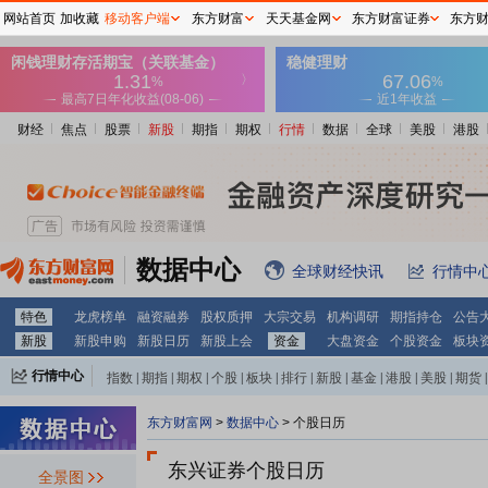
网站首页
加收藏
移动客户端
东方财富
天天基金网
东方财富证券
东方
财经
焦点
股票
新股
期指
期权
行情
数据
全球
美股
港股
数据中心
全球财经快讯
行情中
特色
龙虎榜单
融资融券
股权质押
大宗交易
机构调研
期指持仓
公告
新股
新股申购
新股日历
新股上会
资金
大盘资金
个股资金
板块
行情中心
指数
|
期指
|
期权
|
个股
|
板块
|
排行
|
新股
|
基金
|
港股
|
美股
|
期货
|
外汇
|
黄金
|
自选股
|
自选基金
东方财富网
>
数据中心
>
个股日历
东兴证券个股日历
全景图