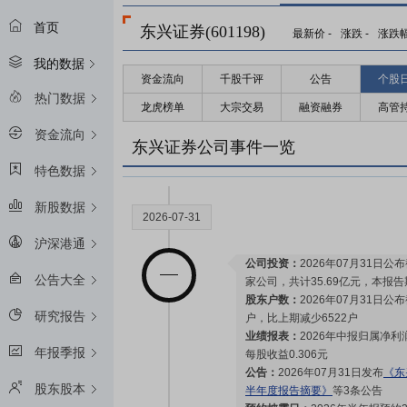
首页
东兴证券(601198)
最新价
-
涨跌
-
涨跌
我的数据
资金流向
千股千评
公告
个股
热门数据
龙虎榜单
大宗交易
融资融券
高管
资金流向
东兴证券公司事件一览
特色数据
新股数据
2026-07-31
沪深港通
公司投资：
2026年07月31日公
公告大全
家公司，共计35.69亿元，本报告期
股东户数：
2026年07月31日公布
研究报告
户，比上期减少6522户
业绩报表：
2026年中报归属净利润
年报季报
每股收益0.306元
公告：
2026年07月31日发布
《东
股东股本
半年度报告摘要》
等3条公告