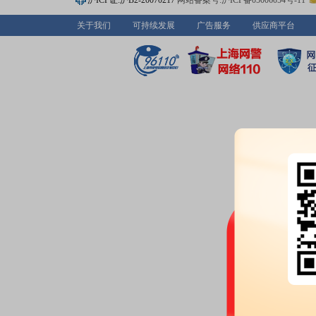
沪ICP证:沪B2-20070217
网站备案号:沪ICP备05006054号-11
关于我们
可持续发展
广告服务
供应商平台
公告：
2026年06月12日发布
《东
度第一期短期融资券兑付完成的
2026-06-11
公告：
2026年06月11日发布
《东
年度股东会会议文件》
等5条公告
2026-06-09
公告：
2026年06月09日发布
《东
收合并事项通知债权人的公告》
2026-06-08
股东大会：
于2026-06-08召