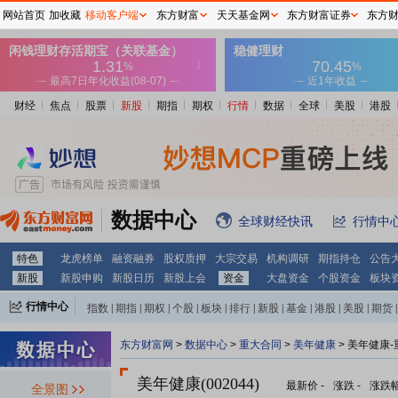
网站首页
加收藏
移动客户端
东方财富
天天基金网
东方财富证券
东方
财经
焦点
股票
新股
期指
期权
行情
数据
全球
美股
港股
数据中心
全球财经快讯
行情中
特色
龙虎榜单
融资融券
股权质押
大宗交易
机构调研
期指持仓
公告
新股
新股申购
新股日历
新股上会
资金
大盘资金
个股资金
板块
行情中心
指数
|
期指
|
期权
|
个股
|
板块
|
排行
|
新股
|
基金
|
港股
|
美股
|
期货
|
外汇
|
黄金
|
自选股
|
自选基金
东方财富网
>
数据中心
>
重大合同
>
美年健康
> 美年健康
美年健康(002044)
最新价
-
涨跌
-
涨跌
全景图