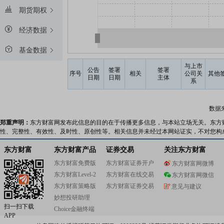
期货期权
经济数据
基金数据
与上市
公告
签署
签署
序号
相关
公司关
其他
日期
日期
主体
系
数据
郑重声明：
东方财富网发布此信息的目的在于传播更多信息，与本站立场无关。东方
性、完整性、有效性、及时性、原创性等。相关信息并未经过本网站证实，不对您构
东方财富
东方财富产品
证券交易
关注东方财富
东方财富免费版
东方财富证券开户
东方财富网微博
东方财富Level-2
东方财富在线交易
东方财富网微信
东方财富策略版
东方财富证券交易
意见与建议
妙想投研助理
扫一扫下载
Choice金融终端
APP