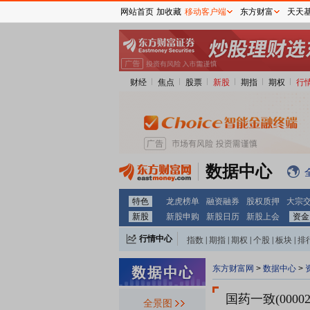
网站首页
加收藏
移动客户端
东方财富
天天
财经
焦点
股票
新股
期指
期权
行
数据中心
特色
龙虎榜单
融资融券
股权质押
大宗
新股
新股申购
新股日历
新股上会
资金
行情中心
指数
|
期指
|
期权
|
个股
|
板块
|
排
东方财富网
>
数据中心
>
国药一致(00002
全景图