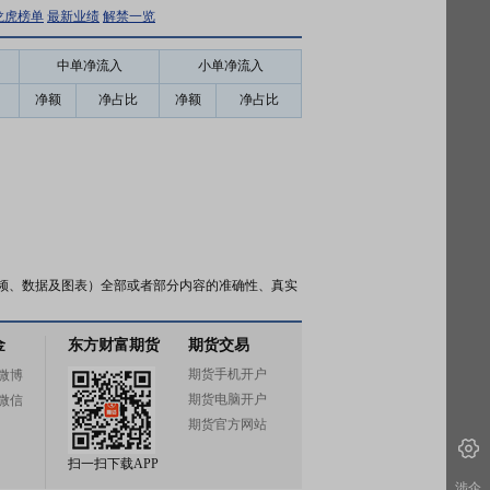
龙虎榜单
最新业绩
解禁一览
中单净流入
小单净流入
净额
净占比
净额
净占比
频、数据及图表）全部或者部分内容的准确性、真实
金
东方财富期货
期货交易
期货手机开户
微博
期货电脑开户
微信
期货官方网站
扫一扫下载APP
涉企