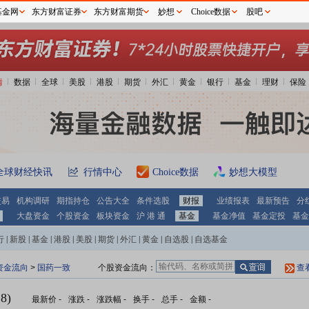
基金网
东方财富证券
东方财富期货
妙想
Choice数据
股吧
情
数据
全球
美股
港股
期货
外汇
黄金
银行
基金
理财
保险
全球财经快讯
行情中心
Choice数据
妙想大模型
交易
机构调研
期指持仓
公告大全
条件选股
财报
业绩报表
最新预告
分
大盘资金
个股资金
板块资金
沪 港 通
基金
基金净值
基金定投
基金
行
|
新股
|
基金
|
港股
|
美股
|
期货
|
外汇
|
黄金
|
自选股
|
自选基金
资金流向
>
国药一致
个股资金流向：
查
8)
最新价
-
涨跌
-
涨跌幅
-
换手
-
总手
-
金额
-