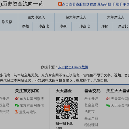
28)历史资金流向一览
点击查看该股控盘程度
最新研报
千股千评
主力净流入
超大单净流入
大单净流入
涨跌幅
净额
净占比
净额
净占比
净额
净占比
数据来源：
东方财富Choice数据
多信息，与本站立场无关。东方财富网不保证该信息（包括但不限于文字、视频、音
并未经过本网站证实，不对您构成任何投资建议，据此操作，风险自担。
关注东方财富
天天基金
基金交易
关注天天基
券开户
基金开户
东方财富网微博
天天基金网
线交易
基金交易
东方财富网微信
天天基金网
券交易
活期宝
意见与建议
基金产品
扫一扫下载
稳健理财
APP