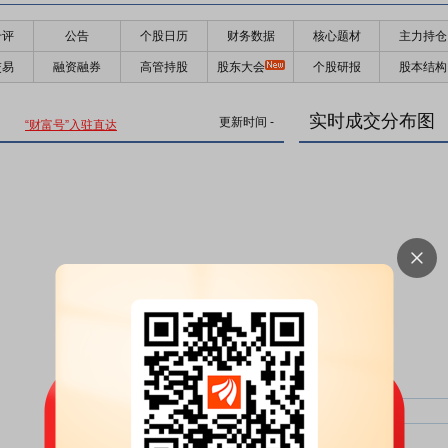
千评
公告
个股日历
财务数据
核心题材
主力持仓
交易
融资融券
高管持股
股东大会
个股研报
股本结构
实时成交分布图
更新时间
-
“财富号”入驻直达
主力净比：
类型
超大单净比：
超大单