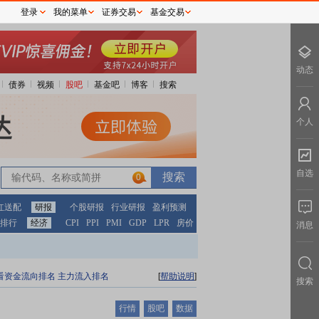
登录
我的菜单
证券交易
基金交易
动态
债券
视频
股吧
基金吧
博客
搜索
个人
自选
0
红送配
研报
个股研报
行业研报
盈利预测
排行
经济
CPI
PPI
PMI
GDP
LPR
房价
消息
看资金流向排名
主力流入排名
[
帮助说明
]
搜索
行情
股吧
数据