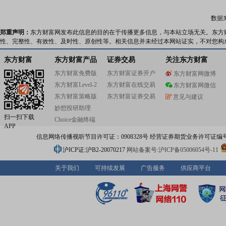
数据
郑重声明：
东方财富网发布此信息的目的在于传播更多信息，与本站立场无关。东方
性、完整性、有效性、及时性、原创性等。相关信息并未经过本网站证实，不对您构
东方财富
东方财富产品
证券交易
关注东方财富
东方财富免费版
东方财富证券开户
东方财富网微博
东方财富Level-2
东方财富在线交易
东方财富网微信
东方财富策略版
东方财富证券交易
意见与建议
妙想投研助理
扫一扫下载
Choice金融终端
APP
信息网络传播视听节目许可证：0908328号 经营证券期货业务许可证编号：91310
沪ICP证:沪B2-20070217
网站备案号:沪ICP备05006054号-11
关于我们
可持续发展
广告服务
供应商平台