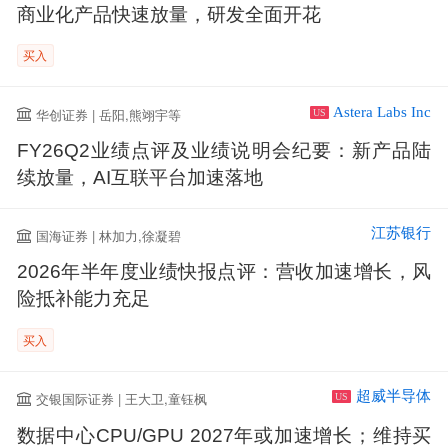
商业化产品快速放量，研发全面开花
买入
Astera Labs Inc
华创证券 | 岳阳,熊翊宇等
US
FY26Q2业绩点评及业绩说明会纪要：新产品陆
续放量，AI互联平台加速落地
江苏银行
国海证券 | 林加力,徐凝碧
2026年半年度业绩快报点评：营收加速增长，风
险抵补能力充足
买入
超威半导体
交银国际证券 | 王大卫,童钰枫
US
数据中心CPU/GPU 2027年或加速增长；维持买