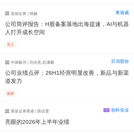
奥迪威
首创证券 | 韩杨
公司简评报告：H股备案落地出海提速，AI与机器
人打开成长空间
买入
百润股份
中国银河 | 刘光意,彭潇颖
公司业绩点评：26H1经营明显改善，新品与新渠
道发力
推荐
创科实业
英皇证券香港 | 陈仪雯
HK
亮眼的2026年上半年业绩