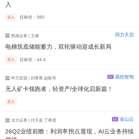
入
目标价：560
买入
同力天启
西南证券 | 王倜
电梯筑底储能蓄力，双轮驱动迎成长新局
目标价：44.4
买入
易控智驾
申万宏源 | 刘菁菁,赵航等
HK
无人矿卡领跑者，轻资产/全球化启新篇！
买入
金山云
光大证券 | 付天姿,丁希璞
HK
26Q2业绩前瞻：利润率拐点显现，AI云业务持续