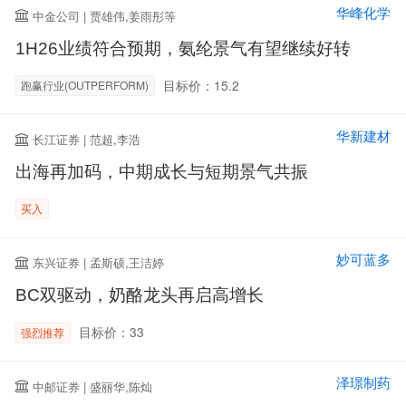
华峰化学
中金公司 | 贾雄伟,姜雨彤等
1H26业绩符合预期，氨纶景气有望继续好转
目标价：15.2
跑赢行业(OUTPERFORM)
华新建材
长江证券 | 范超,李浩
出海再加码，中期成长与短期景气共振
买入
妙可蓝多
东兴证券 | 孟斯硕,王洁婷
BC双驱动，奶酪龙头再启高增长
目标价：33
强烈推荐
泽璟制药
中邮证券 | 盛丽华,陈灿