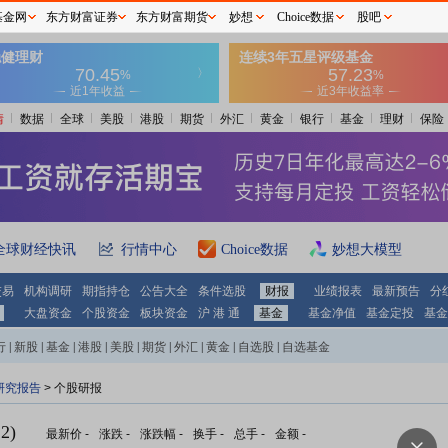
基金网
东方财富证券
东方财富期货
妙想
Choice数据
股吧
情
数据
全球
美股
港股
期货
外汇
黄金
银行
基金
理财
保险
全球财经快讯
行情中心
Choice数据
妙想大模型
交易
机构调研
期指持仓
公告大全
条件选股
财报
业绩报表
最新预告
分
大盘资金
个股资金
板块资金
沪 港 通
基金
基金净值
基金定投
基金
行
|
新股
|
基金
|
港股
|
美股
|
期货
|
外汇
|
黄金
|
自选股
|
自选基金
研究报告
> 个股研报
2)
最新价
-
涨跌
-
涨跌幅
-
换手
-
总手
-
金额
-