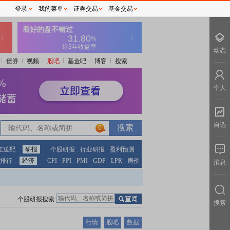
登录
我的菜单
证券交易
基金交易
动态
债券
视频
股吧
基金吧
博客
搜索
个人
自选
0
红送配
研报
个股研报
行业研报
盈利预测
排行
经济
CPI
PPI
PMI
GDP
LPR
房价
消息
个股研报搜索:
搜索
行情
股吧
数据