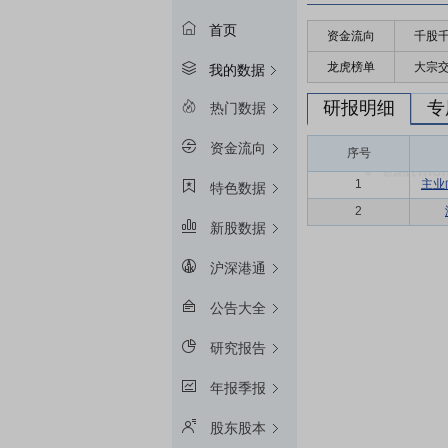
首页
资金流向
千股
龙虎榜单
大宗
我的数据
研报明细
专
热门数据
资金流向
序号
1
主业
特色数据
2
新股数据
沪深港通
公告大全
研究报告
年报季报
股东股本