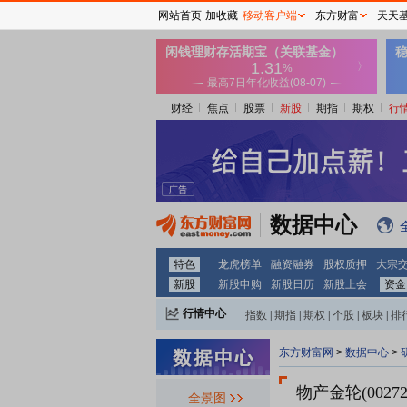
网站首页
加收藏
移动客户端
东方财富
天天
财经
焦点
股票
新股
期指
期权
行
数据中心
特色
龙虎榜单
融资融券
股权质押
大宗
新股
新股申购
新股日历
新股上会
资金
行情中心
指数
|
期指
|
期权
|
个股
|
板块
|
排
东方财富网
>
数据中心
>
物产金轮(00272
全景图