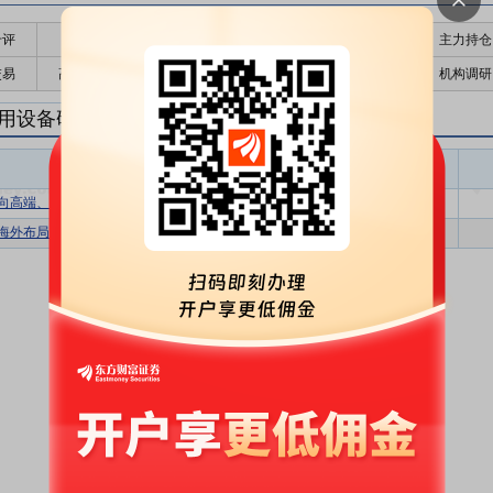
千评
公告
个股日历
财务数据
核心题材
主力持仓
交易
高管持股
股东大会
个股研报
股本结构
机构调研
用设备研报
专用设备盈利预测
东财
评级
报告名称
变动
评级
向高端、海外发展，延伸业务势头良好
-
-
海外布局添动力，砥砺前行展新姿
-
-