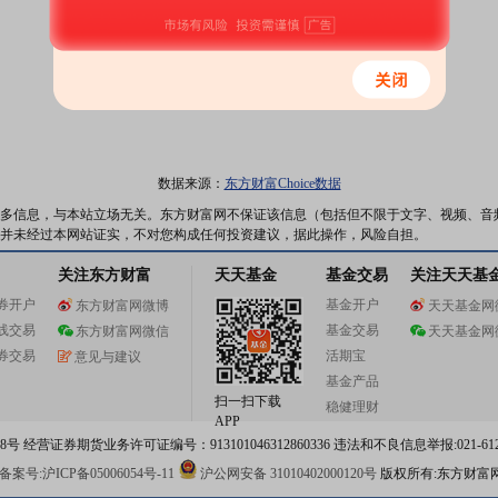
数据来源：
东方财富Choice数据
多信息，与本站立场无关。东方财富网不保证该信息（包括但不限于文字、视频、音
并未经过本网站证实，不对您构成任何投资建议，据此操作，风险自担。
关注东方财富
天天基金
基金交易
关注天天基
券开户
基金开户
东方财富网微博
天天基金网
线交易
基金交易
东方财富网微信
天天基金网
券交易
活期宝
意见与建议
基金产品
扫一扫下载
稳健理财
APP
 经营证券期货业务许可证编号：913101046312860336 违法和不良信息举报:021-612
案号:沪ICP备05006054号-11
沪公网安备 31010402000120号
版权所有:东方财富