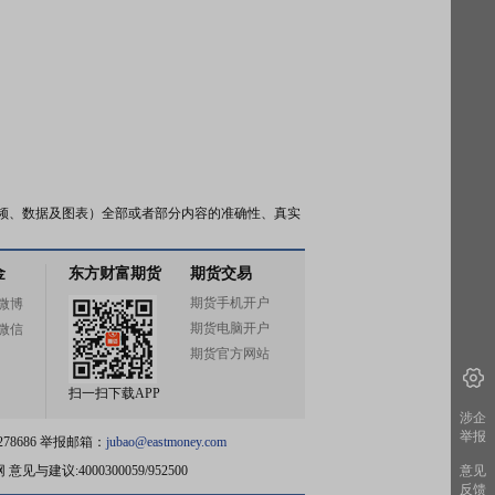
频、数据及图表）全部或者部分内容的准确性、真实
金
东方财富期货
期货交易
期货手机开户
微博
期货电脑开户
微信
期货官方网站
扫一扫下载APP
涉企
举报
78686 举报邮箱：
jubao@eastmoney.com
网
意见与建议:4000300059/952500
意见
反馈