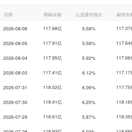
日期
两融余额
占流通市值比
融资余
117.68亿
117.3
2026-08-06
5.58%
117.91亿
117.6
2026-08-05
5.58%
117.95亿
117.6
2026-08-04
5.92%
117.41亿
117.1
2026-08-03
6.12%
118.02亿
117.7
2026-07-31
6.06%
118.41亿
118.1
2026-07-30
6.25%
118.61亿
118.3
2026-07-29
5.87%
118.93亿
118.6
2026-07-28
6.03%