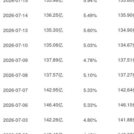
2026-07-15
5.94%
136.25亿
135.9
2026-07-14
5.49%
135.30亿
134.9
2026-07-13
5.60%
135.06亿
134.6
2026-07-10
5.03%
137.89亿
137.5
2026-07-09
4.78%
137.57亿
137.2
2026-07-08
5.10%
142.95亿
142.6
2026-07-07
5.33%
146.40亿
146.1
2026-07-06
5.33%
142.26亿
141.8
2026-07-03
4.80%