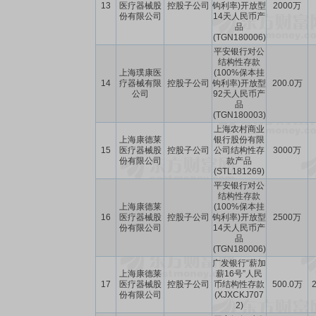
13
医疗器械股
控股子公司
钩利率)开放型
2000万
份有限公司
14天人民币产
品
(TGN180006)
平安银行对公
结构性存款
上海璞康医
(100%保本挂
14
疗器械有限
控股子公司
钩利率)开放型
200.0万
公司
92天人民币产
品
(TGN180003)
上海农村商业
上海康德莱
银行股份有限
15
医疗器械股
控股子公司
公司结构性存
3000万
份有限公司
款产品
(STL181269)
平安银行对公
结构性存款
上海康德莱
(100%保本挂
16
医疗器械股
控股子公司
钩利率)开放型
2500万
份有限公司
14天人民币产
品
(TGN180006)
广发银行“薪加
上海康德莱
薪16号”人民
17
医疗器械股
控股子公司
币结构性存款
500.0万
2
份有限公司
(XJXCKJ707
2)