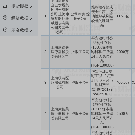
上海康德莱
企业发展集
期货期权
结构性存款或
团股份有限
安全性高、流
公司,上海康
公司本身,控
1
动性好或风险
11.95亿
经济数据
德莱医疗器
股子公司
较低的理财产
械股份有限
品
公司及其子
基金数据
公司
平安银行对公
结构性存款
上海康德莱
(100%保本挂
2
医疗器械股
控股子公司
钩利率)开放型
2000万
份有限公司
14天人民币产
品
(TGN180006)
“乾元-日日增
利”开放式资产
上海璞慧医
组合型人民币
3
疗器械有限
控股子公司
400.0万
3
理财产品
公司
(SH0720179
65035D01)
平安银行对公
结构性存款
上海康德莱
(100%保本挂
4
医疗器械股
控股子公司
钩利率)开放型
2500万
份有限公司
14天人民币产
品
(TGN180006)
平安银行对公