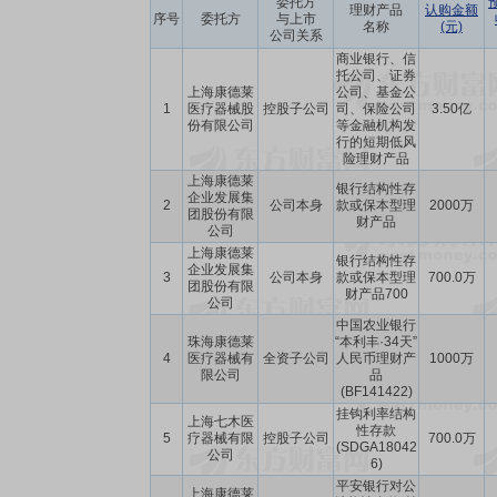
委托方
理财产品
认购金额
序号
委托方
与上市
名称
(元)
公司关系
商业银行、信
托公司、证券
上海康德莱
公司、基金公
1
医疗器械股
控股子公司
司、保险公司
3.50亿
份有限公司
等金融机构发
行的短期低风
险理财产品
上海康德莱
银行结构性存
企业发展集
2
公司本身
款或保本型理
2000万
团股份有限
财产品
公司
上海康德莱
银行结构性存
企业发展集
3
公司本身
款或保本型理
700.0万
团股份有限
财产品700
公司
中国农业银行
珠海康德莱
“本利丰·34天”
4
医疗器械有
全资子公司
人民币理财产
1000万
限公司
品
(BF141422)
挂钩利率结构
上海七木医
性存款
5
疗器械有限
控股子公司
700.0万
(SDGA18042
公司
6)
平安银行对公
上海康德莱