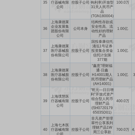
35
疗器械有限
控股子公司
钩利率)开放型
100.0万
公司
31天人民币产
品
(TGN180004)
上海康德莱
结构性存款或
企业发展集
安全性高、流
36
公司本身
1.00亿
团股份有限
动性好的理财
公司
产品
国投泰康信托
上海康德莱
涌泓1号证券
37
医疗器械股
控股子公司
投资集合资金
1.00亿
份有限公司
信托计划第
377期
“鑫意”理财福
上海康德莱
通·日鑫
38
医疗器械股
控股子公司
H14001期人
1.00亿
3
份有限公司
民币理财产品
(AH14001)
“乾元—日日增
利”开放式资产
上海璞慧医
组合型人民币
39
疗器械有限
控股子公司
400.0万
理财产品
公司
(SH0720179
65035D01)
非凡资产管理
翠竹公享系列
上海七木医
理财产品1W
40
疗器械有限
控股子公司
700.0万
4
周三公享款
公司