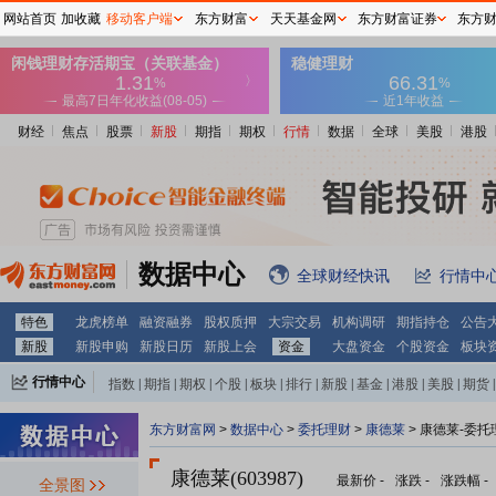
网站首页
加收藏
移动客户端
东方财富
天天基金网
东方财富证券
东方
财经
焦点
股票
新股
期指
期权
行情
数据
全球
美股
港股
数据中心
全球财经快讯
行情中
特色
龙虎榜单
融资融券
股权质押
大宗交易
机构调研
期指持仓
公告
新股
新股申购
新股日历
新股上会
资金
大盘资金
个股资金
板块
行情中心
指数
|
期指
|
期权
|
个股
|
板块
|
排行
|
新股
|
基金
|
港股
|
美股
|
期货
|
外汇
|
黄金
|
自选股
|
自选基金
东方财富网
>
数据中心
>
委托理财
>
康德莱
> 康德莱-委托
康德莱(603987)
最新价
-
涨跌
-
涨跌幅
-
全景图