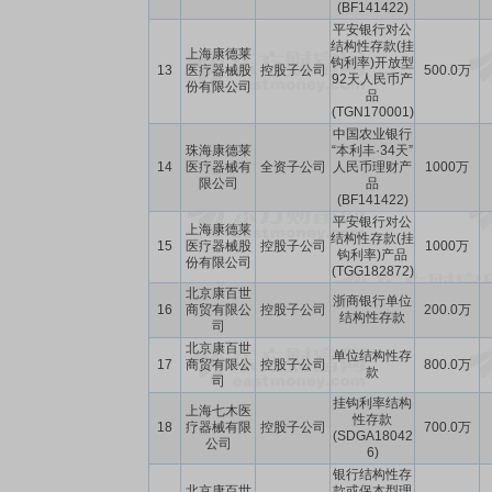
(BF141422)
平安银行对公
结构性存款(挂
上海康德莱
钩利率)开放型
13
医疗器械股
控股子公司
500.0万
92天人民币产
份有限公司
品
(TGN170001)
中国农业银行
珠海康德莱
“本利丰·34天”
14
医疗器械有
全资子公司
人民币理财产
1000万
限公司
品
(BF141422)
平安银行对公
上海康德莱
结构性存款(挂
15
医疗器械股
控股子公司
1000万
钩利率)产品
份有限公司
(TGG182872)
北京康百世
浙商银行单位
16
商贸有限公
控股子公司
200.0万
结构性存款
司
北京康百世
单位结构性存
17
商贸有限公
控股子公司
800.0万
款
司
挂钩利率结构
上海七木医
性存款
18
疗器械有限
控股子公司
700.0万
(SDGA18042
公司
6)
银行结构性存
北京康百世
款或保本型理