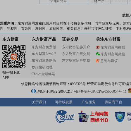
份有限公司
财产品
数据
郑重声明：
东方财富网发布此信息的目的在于传播更多信息，与本站立场无关。东方
性、完整性、有效性、及时性、原创性等。相关信息并未经过本网站证实，不对您构
东方财富
东方财富产品
证券交易
关注东方财富
东方财富免费版
东方财富证券开户
东方财富网微博
东方财富Level-2
东方财富在线交易
东方财富网微信
东方财富策略版
东方财富证券交易
意见与建议
妙想投研助理
扫一扫下载
Choice金融终端
APP
信息网络传播视听节目许可证：0908328号 经营证券期货业务许可证编号：91310
沪ICP证:沪B2-20070217
网站备案号:沪ICP备05006054号-11
关于我们
可持续发展
广告服务
供应商平台