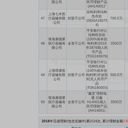
限公司
民币理财产品
(AH14001)”
挂钩利率结构
上海七木医
性存款
47
疗器械有限
控股子公司
700.0万
(SDGA18075
公司
4)
平安银行对公
结构性存款
珠海康德莱
(100%保本挂
48
医疗器械有
全资子公司
钩利率)2018
3500万
限公司
年3876期人民
币产品
(TGG183876)
平安银行对公
结构性存款
上海璞康医
(100%保本挂
49
疗器械有限
控股子公司
钩利率)开放型
500.0万
公司
92天人民币产
品
(TGN180003)
“鑫意”理财福
珠海康德莱
通·日鑫
50
医疗器械有
全资子公司
H14001期人
3500万
限公司
民币理财产品
(AH14001)
2018
年完成理财(包含实施中)累计24次, 累计理财金额
2.