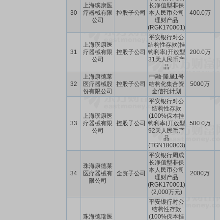
上海璞康医
长净值型非保
30
疗器械有限
控股子公司
本人民币公司
400.0万
公司
理财产品
(RGK170001)
平安银行对公
上海璞康医
结构性存款(挂
31
疗器械有限
控股子公司
钩利率)开放型
200.0万
公司
31天人民币产
品
上海康德莱
中融-隆晟1号
32
医疗器械股
控股子公司
结构化集合资
5000万
份有限公司
金信托计划
平安银行对公
结构性存款
上海璞康医
(100%保本挂
33
疗器械有限
控股子公司
钩利率)开放型
500.0万
公司
92天人民币产
品
(TGN180003)
平安银行周成
长净值型非保
珠海康德莱
本人民币公司
34
医疗器械有
全资子公司
2000万
理财产品
限公司
(RGK170001)
(2,000万元)
平安银行对公
结构性存款
珠海德瑞医
(100%保本挂