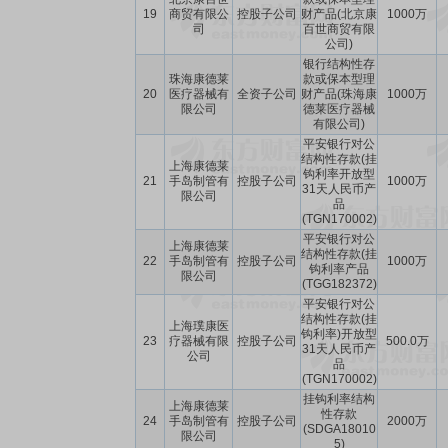
19
商贸有限公
控股子公司
财产品(北京康
1000万
司
百世商贸有限
公司)
银行结构性存
珠海康德莱
款或保本型理
20
医疗器械有
全资子公司
财产品(珠海康
1000万
限公司
德莱医疗器械
有限公司)
平安银行对公
结构性存款(挂
上海康德莱
钩利率开放型
21
手岛制管有
控股子公司
1000万
31天人民币产
限公司
品
(TGN170002)
平安银行对公
上海康德莱
结构性存款(挂
22
手岛制管有
控股子公司
1000万
钩利率产品
限公司
(TGG182372)
平安银行对公
结构性存款(挂
上海璞康医
钩利率)开放型
23
疗器械有限
控股子公司
500.0万
31天人民币产
公司
品
(TGN170002)
挂钩利率结构
上海康德莱
性存款
24
手岛制管有
控股子公司
2000万
(SDGA18010
限公司
5)