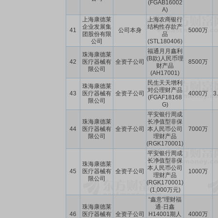
(FGAB16002
A)
上海康德莱
上海农商银行
企业发展集
结构性存款产
41
公司本身
5000万
团股份有限
品
公司
(STL180406)
福通月月鑫利
珠海康德莱
(B款)人民币理
42
医疗器械有
全资子公司
8500万
财产品
限公司
(AH17001)
民生天天增利
珠海康德莱
对公理财产品
43
医疗器械有
全资子公司
4000万
3
(FGAF18168
限公司
G)
平安银行周成
珠海康德莱
长净值型非保
44
医疗器械有
全资子公司
本人民币公司
7000万
限公司
理财产品
(RGK170001)
平安银行周成
长净值型非保
珠海康德莱
本人民币公司
45
医疗器械有
全资子公司
1000万
理财产品
限公司
(RGK170001)
(1,000万元)
“鑫意”理财福
珠海康德莱
通·日鑫
46
医疗器械有
全资子公司
H14001期人
4000万