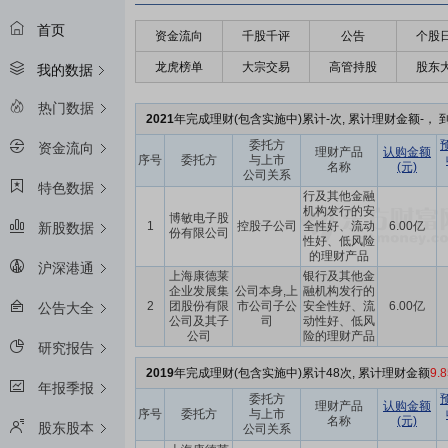
首页
资金流向
千股千评
公告
个股
龙虎榜单
大宗交易
高管持股
股东
我的数据
热门数据
2021
年完成理财(包含实施中)累计-次, 累计理财金额-， 到
委托方
资金流向
理财产品
认购金额
序号
委托方
与上市
名称
(元)
公司关系
特色数据
行及其他金融
机构发行的安
博敏电子股
1
控股子公司
全性好、流动
6.00亿
新股数据
份有限公司
性好、低风险
的理财产品
沪深港通
上海康德莱
银行及其他金
企业发展集
公司本身,上
融机构发行的
2
团股份有限
市公司子公
安全性好、流
6.00亿
公告大全
公司及其子
司
动性好、低风
公司
险的理财产品
研究报告
2019
年完成理财(包含实施中)累计48次, 累计理财金额
9.
年报季报
委托方
理财产品
认购金额
序号
委托方
与上市
名称
(元)
股东股本
公司关系