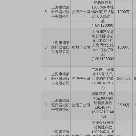
结构性存款
上海康德莱
(100%保本挂
5
医疗器械股
控股子公司
钩利率)开放型
1000万
份有限公司
14天人民币产
品
(TGN180006)
上海浦东发展
银行利多多公
司JG1002期
上海康德莱
人民币对公结
6
医疗器械股
控股子公司
1000万
构性存款(90
份有限公司
天)
(1201196002
)
广发银行“薪加
上海康德莱
薪16号”人民
7
医疗器械股
控股子公司
币结构性存款
500.0万
2
份有限公司
(XJXCKJ707
5)
聚赢股票-挂钩
沪深300指数
上海康德莱
结构性存款
8
医疗器械股
控股子公司
2500万
1
191467号
份有限公司
(SDGA19146
7S)
平安银行对公
结构性存款
上海璞康医
(100%保本挂