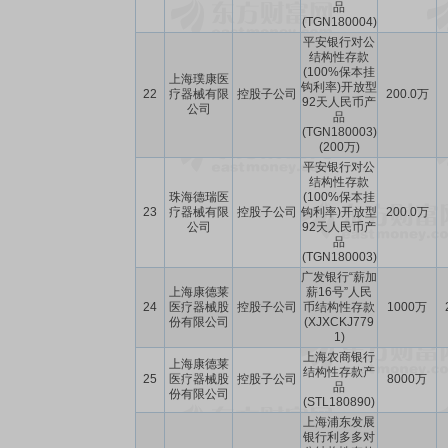
品
(TGN180004)
平安银行对公
结构性存款
(100%保本挂
上海璞康医
钩利率)开放型
22
疗器械有限
控股子公司
200.0万
92天人民币产
公司
品
(TGN180003)
(200万)
平安银行对公
结构性存款
珠海德瑞医
(100%保本挂
23
疗器械有限
控股子公司
钩利率)开放型
200.0万
公司
92天人民币产
品
(TGN180003)
广发银行“薪加
上海康德莱
薪16号”人民
24
医疗器械股
控股子公司
币结构性存款
1000万
份有限公司
(XJXCKJ779
1)
上海农商银行
上海康德莱
结构性存款产
25
医疗器械股
控股子公司
8000万
品
份有限公司
(STL180890)
上海浦东发展
银行利多多对