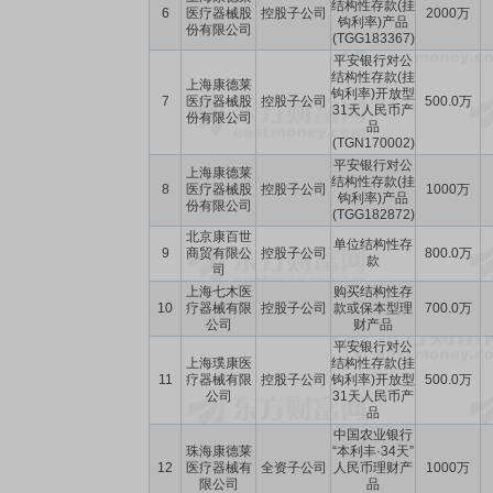
结构性存款(挂
6
医疗器械股
控股子公司
2000万
钩利率)产品
份有限公司
(TGG183367)
平安银行对公
结构性存款(挂
上海康德莱
钩利率)开放型
7
医疗器械股
控股子公司
500.0万
31天人民币产
份有限公司
品
(TGN170002)
平安银行对公
上海康德莱
结构性存款(挂
8
医疗器械股
控股子公司
1000万
钩利率)产品
份有限公司
(TGG182872)
北京康百世
单位结构性存
9
商贸有限公
控股子公司
800.0万
款
司
上海七木医
购买结构性存
10
疗器械有限
控股子公司
款或保本型理
700.0万
公司
财产品
平安银行对公
上海璞康医
结构性存款(挂
11
疗器械有限
控股子公司
钩利率)开放型
500.0万
公司
31天人民币产
品
中国农业银行
珠海康德莱
“本利丰·34天”
12
医疗器械有
全资子公司
人民币理财产
1000万
限公司
品