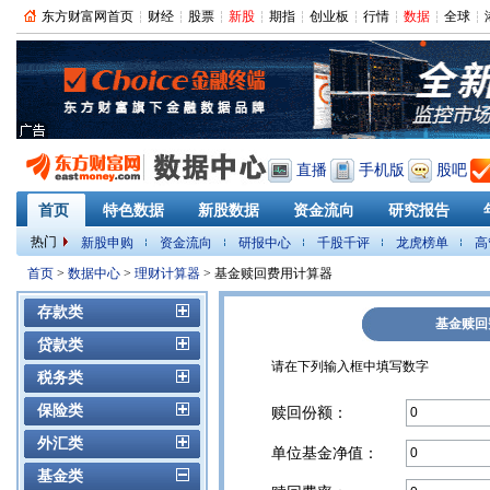
东方财富网首页
财经
股票
新股
期指
创业板
行情
数据
全球
直播
手机版
股吧
首页
特色数据
新股数据
资金流向
研究报告
热门
新股申购
资金流向
研报中心
千股千评
龙虎榜单
高
PMI
首页
>
数据中心
>
理财计算器
> 基金赎回费用计算器
存款类
基金赎回
贷款类
请在下列输入框中填写数字
税务类
保险类
赎回份额：
外汇类
单位基金净值：
基金类