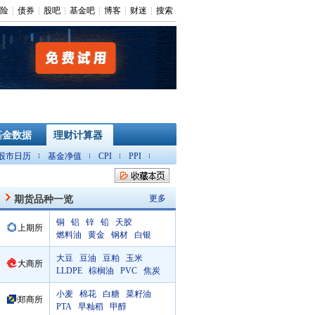
险
债券
股吧
基金吧
博客
财迷
搜索
基金数据
理财计算器
股市日历
基金净值
CPI
PPI
更多
期货品种一览
铜
铝
锌
铅
天胶
上期所
燃料油
黄金
钢材
白银
大豆
豆油
豆粕
玉米
大商所
LLDPE
棕榈油
PVC
焦炭
小麦
棉花
白糖
菜籽油
郑商所
PTA
早籼稻
甲醇