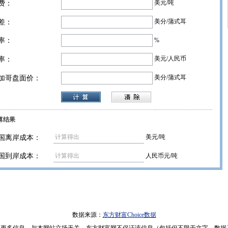
美元/吨
费：
美分/蒲式耳
差：
%
率：
美元/人民币
率：
美分/蒲式耳
加哥盘面价：
算结果
美元/吨
国离岸成本：
人民币元/吨
国到岸成本：
数据来源：
东方财富Choice数据