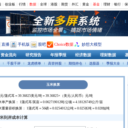
指
创业板
行情
数据
全球
港股
期货
外汇
黄金
基金
理财
银行
保
直播
手机版
股吧
Choice数据
妙想大模型
资金流向
研究报告
年报季报
经济数据
理财数据
千股千评
龙虎榜单
高管持股
期指持仓
选股器
季报大全
玉米换算
元/蒲式耳＝39.36825美元/吨＝39.36825×（美元/人民币）元/吨
单产换算： 1蒲式耳/英亩＝0.062719012吨/公顷＝4.18126749公斤/亩
重量容积换算： 1蒲式耳＝56磅＝0.0254012公吨＝0.025长吨＝0.028短吨
米到岸成本计算