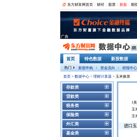
东方财富网首页
财经
股票
新股
期
首页
特色数据
新股数据
热门
新股申购
资金流向
研报中心
PMI
首页
>
数据中心
>
理财计算器
> 玉米换算
存款类
贷款类
1美
税务类
玉米
保险类
玉米
外汇类
进口玉
基金类