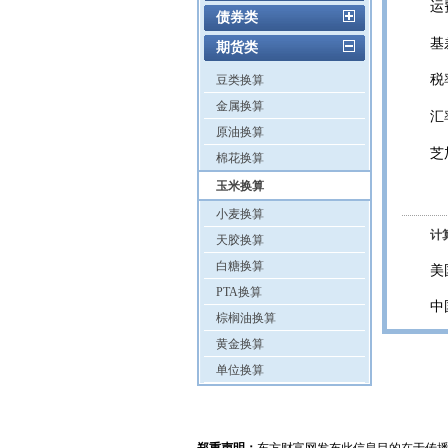
运
债券类
基
期货类
税
豆类换算
金属换算
汇
原油换算
芝
棉花换算
玉米换算
小麦换算
计
天胶换算
白糖换算
美
PTA换算
中
棕榈油换算
黄金换算
单位换算