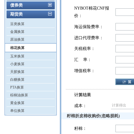
债券类
NYBOT棉花CNF报
期货类
价：
豆类换算
海运保险费率：
金属换算
进口代理费率：
原油换算
棉花换算
关税税率：
玉米换算
汇 率：
小麦换算
增值税率：
天胶换算
白糖换算
PTA换算
计算结果
棕榈油换算
黄金换算
成本：
单位换算
籽棉折皮棉收购价(忽略损耗)
籽棉：