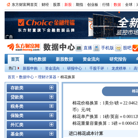
东方财富网首页
财经
股票
新股
期指
创业板
行情
数据
全球
直播
手机版
股吧
首页
特色数据
新股数据
资金流向
研究报告
热门
新股申购
资金流向
研报中心
千股千评
龙虎榜单
高
PMI
首页
>
数据中心
>
理财计算器
> 棉花换算
存款类
棉
贷款类
棉花价格换算：1美分/磅＝22.0462
税务类
币）元/吨
保险类
棉花单产换算：1磅/英亩＝0.00112吨
棉花重量容量换算：1磅＝0.0004536公
外汇类
进口棉花成本计算
基金类