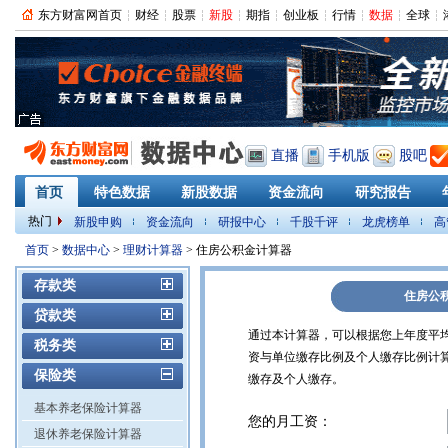
东方财富网首页
财经
股票
新股
期指
创业板
行情
数据
全球
直播
手机版
股吧
首页
特色数据
新股数据
资金流向
研究报告
热门
新股申购
资金流向
研报中心
千股千评
龙虎榜单
高
PMI
首页
>
数据中心
>
理财计算器
> 住房公积金计算器
存款类
住房公
贷款类
通过本计算器，可以根据您上年度平
税务类
资与单位缴存比例及个人缴存比例计
保险类
缴存及个人缴存。
基本养老保险计算器
您的月工资：
退休养老保险计算器