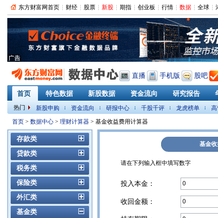
东方财富网首页
财经
股票
新股
期指
创业板
行情
数据
全球
直播
手机版
股吧
首页
特色数据
新股数据
资金流向
研究报告
热门
新股申购
资金流向
研报中心
千股千评
龙虎榜单
高
PMI
首页
>
数据中心
>
理财计算器
> 基金收益费用计算器
存款类
基金收
贷款类
请在下列输入框中填写数字
税务类
保险类
投入本金：
外汇类
收回金额：
基金类