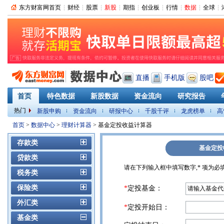
东方财富网首页
财经
股票
新股
期指
创业板
行情
数据
全球
直播
手机版
股吧
首页
特色数据
新股数据
资金流向
研究报告
热门
新股申购
资金流向
研报中心
千股千评
龙虎榜单
高
PMI
首页
>
数据中心
>
理财计算器
> 基金定投收益计算器
存款类
基金定投
贷款类
请在下列输入框中填写数字,* 项为必
税务类
保险类
*
定投基金：
外汇类
*
定投开始日：
基金类