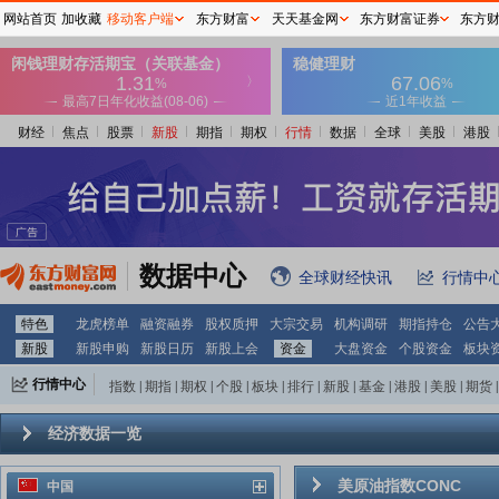
网站首页
加收藏
移动客户端
东方财富
天天基金网
东方财富证券
东方
财经
焦点
股票
新股
期指
期权
行情
数据
全球
美股
港股
数据中心
全球财经快讯
行情中
特色
龙虎榜单
融资融券
股权质押
大宗交易
机构调研
期指持仓
公告
新股
新股申购
新股日历
新股上会
资金
大盘资金
个股资金
板块
行情中心
指数
|
期指
|
期权
|
个股
|
板块
|
排行
|
新股
|
基金
|
港股
|
美股
|
期货
|
外汇
|
黄金
|
自选股
|
自选基金
经济数据一览
美原油指数CONC
中国