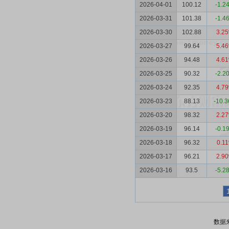
2026-04-01
100.12
-1.2
2026-03-31
101.38
-1.4
2026-03-30
102.88
3.2
2026-03-27
99.64
5.4
2026-03-26
94.48
4.6
2026-03-25
90.32
-2.2
2026-03-24
92.35
4.7
2026-03-23
88.13
-10.
2026-03-20
98.32
2.2
2026-03-19
96.14
-0.1
2026-03-18
96.32
0.1
2026-03-17
96.21
2.9
2026-03-16
93.5
-5.2
数据