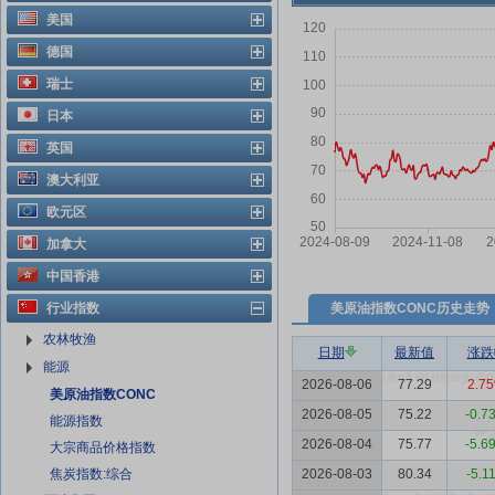
美国
德国
瑞士
日本
英国
澳大利亚
欧元区
加拿大
中国香港
行业指数
美原油指数CONC历史走势
农林牧渔
日期
最新值
涨跌
能源
2026-08-06
77.29
2.7
美原油指数CONC
2026-08-05
75.22
-0.7
能源指数
2026-08-04
75.77
-5.6
大宗商品价格指数
焦炭指数:综合
2026-08-03
80.34
-5.1