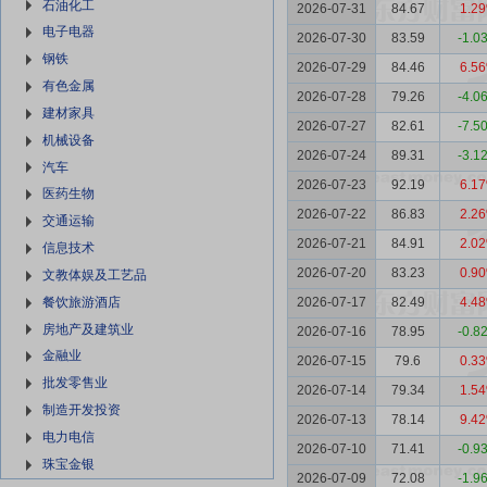
石油化工
2026-07-31
84.67
1.2
电子电器
2026-07-30
83.59
-1.0
钢铁
2026-07-29
84.46
6.5
有色金属
2026-07-28
79.26
-4.0
建材家具
2026-07-27
82.61
-7.5
机械设备
2026-07-24
89.31
-3.1
汽车
2026-07-23
92.19
6.1
医药生物
2026-07-22
86.83
2.2
交通运输
2026-07-21
84.91
2.0
信息技术
2026-07-20
83.23
0.9
文教体娱及工艺品
餐饮旅游酒店
2026-07-17
82.49
4.4
房地产及建筑业
2026-07-16
78.95
-0.8
金融业
2026-07-15
79.6
0.3
批发零售业
2026-07-14
79.34
1.5
制造开发投资
2026-07-13
78.14
9.4
电力电信
2026-07-10
71.41
-0.9
珠宝金银
2026-07-09
72.08
-1.9