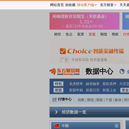
网站首页
加收藏
移动客户端
东方财富
天天
财经
焦点
股票
新股
期指
期权
行
数据中心
特色
龙虎榜单
融资融券
股权质押
大宗
新股
新股申购
新股日历
新股上会
资金
行情中心
指数
|
期指
|
期权
|
个股
|
板块
|
排
经济数据一览
中国