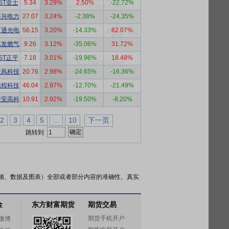
*ST亚士
5.34
3.29%
2.50%
-22.72%
海兴电力
27.07
3.24%
-2.38%
-24.35%
亨通光电
56.15
3.20%
-14.33%
62.07%
水发燃气
9.26
3.12%
-35.06%
31.72%
*ST正平
7.18
3.01%
-19.96%
18.48%
金风科技
20.76
2.98%
-24.65%
-16.36%
晓程科技
46.04
2.97%
-12.70%
-21.49%
捷安高科
10.91
2.92%
-19.50%
-8.20%
2
3
4
5
...
10
下一页
跳转到
频、数据及图表）全部或者部分内容的准确性、真实
金
东方财富期货
期货交易
期货手机开户
微博