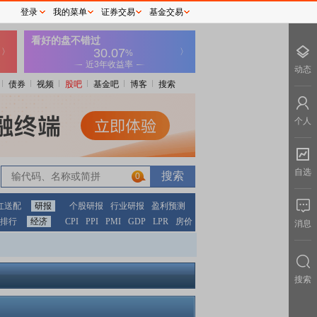
登录
我的菜单
证券交易
基金交易
动态
债券
视频
股吧
基金吧
博客
搜索
个人
自选
0
红送配
研报
个股研报
行业研报
盈利预测
排行
经济
CPI
PPI
PMI
GDP
LPR
房价
消息
搜索