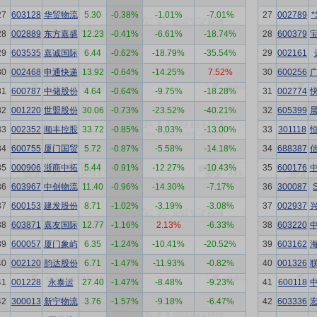
27
603128
华贸物流
5.30
-0.38%
-1.01%
-7.01%
27
002789
28
002889
东方嘉盛
12.23
-0.41%
-6.61%
-18.74%
28
600379
29
603535
嘉诚国际
6.44
-0.62%
-18.79%
-35.54%
29
002161
30
002468
申通快递
13.92
-0.64%
-14.25%
7.52%
30
600256
31
600787
中储股份
4.64
-0.64%
-9.75%
-18.28%
31
002774
32
001220
世盟股份
30.06
-0.73%
-23.52%
-40.21%
32
605399
33
002352
顺丰控股
33.72
-0.85%
-8.03%
-13.00%
33
301118
34
600755
厦门国贸
5.72
-0.87%
-5.58%
-14.18%
34
688387
35
000906
浙商中拓
5.44
-0.91%
-12.27%
-10.43%
35
600176
36
603967
中创物流
11.40
-0.96%
-14.30%
-7.17%
36
300087
37
600153
建发股份
8.71
-1.02%
-3.19%
-3.08%
37
002937
38
603871
嘉友国际
12.77
-1.16%
2.13%
-6.33%
38
603220
39
600057
厦门象屿
6.35
-1.24%
-10.41%
-20.52%
39
603162
40
002120
韵达股份
6.71
-1.47%
-11.93%
-0.82%
40
001326
41
001228
永泰运
27.40
-1.47%
-8.48%
-9.23%
41
600118
42
300013
新宁物流
3.76
-1.57%
-9.18%
-6.47%
42
603336