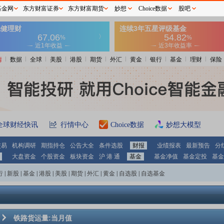
基金网
东方财富证券
东方财富期货
妙想
Choice数据
股吧
情
数据
全球
美股
港股
期货
外汇
黄金
银行
基金
理财
保险
全球财经快讯
行情中心
Choice数据
妙想大模型
交易
机构调研
期指持仓
公告大全
条件选股
财报
业绩报表
最新预告
分
大盘资金
个股资金
板块资金
沪 港 通
基金
基金净值
基金定投
基金
行
|
新股
|
基金
|
港股
|
美股
|
期货
|
外汇
|
黄金
|
自选股
|
自选基金
铁路货运量:当月值