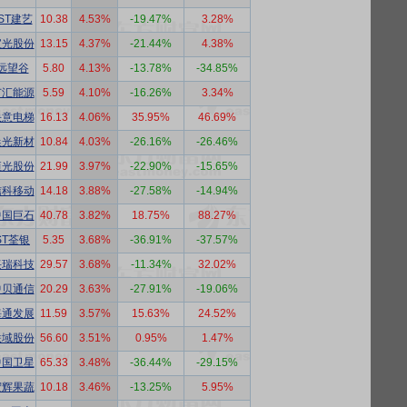
*ST建艺
10.38
4.53%
-19.47%
3.28%
宝光股份
13.15
4.37%
-21.44%
4.38%
远望谷
5.80
4.13%
-13.78%
-34.85%
广汇能源
5.59
4.10%
-16.26%
3.34%
快意电梯
16.13
4.06%
35.95%
46.69%
晨光新材
10.84
4.03%
-26.16%
-26.46%
恒光股份
21.99
3.97%
-22.90%
-15.65%
信科移动
14.18
3.88%
-27.58%
-14.94%
中国巨石
40.78
3.82%
18.75%
88.27%
ST荃银
5.35
3.68%
-36.91%
-37.57%
兴瑞科技
29.57
3.68%
-11.34%
32.02%
中贝通信
20.29
3.63%
-27.91%
-19.06%
海通发展
11.59
3.57%
15.63%
24.52%
联域股份
56.60
3.51%
0.95%
1.47%
中国卫星
65.33
3.48%
-36.44%
-29.15%
宏辉果蔬
10.18
3.46%
-13.25%
5.95%