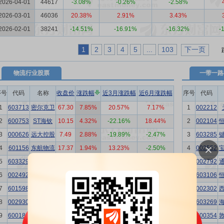
2026-04-01
44617
-3.08%
-0.26%
-2.58%
2026-03-01
46036
20.38%
2.91%
3.43%
2026-02-01
38241
-14.51%
-16.91%
-16.32%
-
1
2
3
4
5
...
103
下一页
物流
行业股票
一带一路
序号
代码
名称
收盘价
涨跌幅
近3月涨跌幅
近6月涨跌幅
序号
代码
1
603713
密尔克卫
67.30
7.85%
20.57%
7.17%
1
002212
2
600753
ST海钦
10.15
4.32%
-22.16%
18.44%
2
002104
3
000626
远大控股
7.49
2.88%
-19.89%
-2.47%
3
603285
4
601156
东航物流
17.37
1.94%
13.23%
-2.50%
4
002552
5
603329
上海雅仕
10.03
1.93%
-10.35%
-13.13%
5
002792
6
002492
恒基达鑫
5.62
1.63%
-30.10%
-35.25%
6
603106
7
601598
中国外运
6.46
1.57%
10.83%
13.29%
7
002302
8
002930
宏川智慧
9.08
1.34%
-30.10%
-27.88%
8
603269
9
600180
*ST瑞茂
1.56
1.30%
-46.39%
-57.38%
9
600354