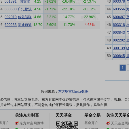
43
001391
国货航
4.25
-1.62%
-16.48%
-27.37%
43
603378
44
600603
广汇物流
4.56
-1.72%
-22.18%
-31.12%
44
603556
45
002010
传化智联
4.86
-2.21%
-14.77%
-22.96%
45
600487
46
600233
圆通速递
18.70
-2.60%
-11.73%
4.68%
46
603318
47
603843
48
002202
49
300139
50
300845
1
数据来源：
东方财富Choice数据
多信息，与本站立场无关。东方财富网不保证该信息（包括但不限于文字、视频、音
并未经过本网站证实，不对您构成任何投资建议，据此操作，风险自担。
关注东方财富
天天基金
基金交易
关注天天基
券开户
基金开户
东方财富网微博
天天基金网