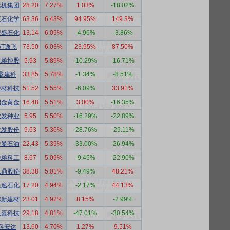
运机集团
28.20
7.27%
1.03%
-18.02%
聚石化学
63.36
6.43%
94.95%
149.3%
荣盛石化
13.14
6.05%
-4.96%
-3.86%
ST逸飞
73.50
6.03%
23.95%
87.50%
京粮控股
5.93
5.89%
-10.29%
-16.71%
盈建科
33.85
5.78%
-1.34%
-8.51%
中材科技
51.52
5.55%
-6.09%
33.91%
招金黄金
16.48
5.51%
3.00%
-16.35%
农发种业
5.95
5.50%
-16.29%
-22.89%
联发股份
9.63
5.36%
-28.76%
-29.11%
中曼石油
22.43
5.35%
-33.00%
-26.94%
中粮科工
8.67
5.09%
-9.45%
-22.90%
永鼎股份
38.38
5.01%
-9.49%
48.21%
恒逸石化
17.20
4.94%
-2.17%
44.13%
华新建材
23.01
4.92%
8.15%
-2.99%
世嘉科技
29.18
4.81%
-47.01%
-30.54%
科安达
13.60
4.70%
1.27%
9.51%