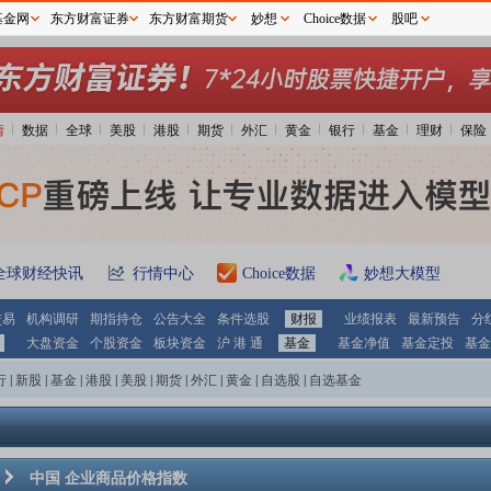
基金网
东方财富证券
东方财富期货
妙想
Choice数据
股吧
情
数据
全球
美股
港股
期货
外汇
黄金
银行
基金
理财
保险
全球财经快讯
行情中心
Choice数据
妙想大模型
交易
机构调研
期指持仓
公告大全
条件选股
财报
业绩报表
最新预告
分
大盘资金
个股资金
板块资金
沪 港 通
基金
基金净值
基金定投
基金
行
|
新股
|
基金
|
港股
|
美股
|
期货
|
外汇
|
黄金
|
自选股
|
自选基金
中国 企业商品价格指数