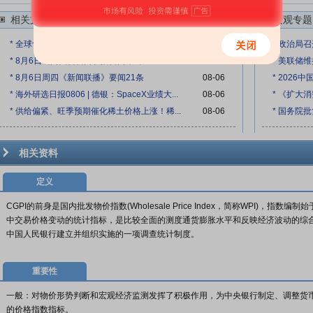
相关文章
更多>>
宏观专题
* 全球食品价格升至三年来的最高水平
08-07
* 政治局
* 8月6日晚间央视新闻联播要闻集锦
08-06
* 美联储
* 8月6日周四《新闻联播》要闻21条
08-06
* 2026
* 海外研选日报0806 | 德银：SpaceX业绩大...
08-06
* 《扩大
* 供给偏紧、旺季预期催化稀土价格上涨！稀...
08-06
* 国务院
相关资料
定义
CGPI的前身是国内批发物价指数(Wholesale Price Index，简称WPI)，指
中交易价格变动的统计指标，是比较全面的测度通货膨胀水平和反映经济波动的综合
中国人民银行建立并组织实施的一项调查统计制度。
重要性
一般：对物价形势判断和宏观经济监测发挥了积极作用，为中央银行制定、调整货
的价格指数指标。