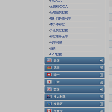
·
财政收入
·
全国税收收入
·
新增信贷数据
·
银行间拆借利率
·
本外币存款
·
外汇贷款数据
·
存款准备金率
·
利率调整
·
油价
·
LPR数据
美国
德国
瑞士
日本
英国
澳大利亚
欧元区
加拿大