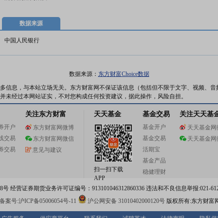
数据来源
中国人民银行
数据来源：
东方财富Choice数据
多信息，与本站立场无关。东方财富网不保证该信息（包括但不限于文字、视频、音
并未经过本网站证实，不对您构成任何投资建议，据此操作，风险自担。
关注东方财富
天天基金
基金交易
关注天天基
券开户
基金开户
东方财富网微博
天天基金网
线交易
基金交易
东方财富网微信
天天基金网
券交易
活期宝
意见与建议
基金产品
扫一扫下载
稳健理财
APP
 经营证券期货业务许可证编号：913101046312860336 违法和不良信息举报:021-612
案号:沪ICP备05006054号-11
沪公网安备 31010402000120号
版权所有:东方财富