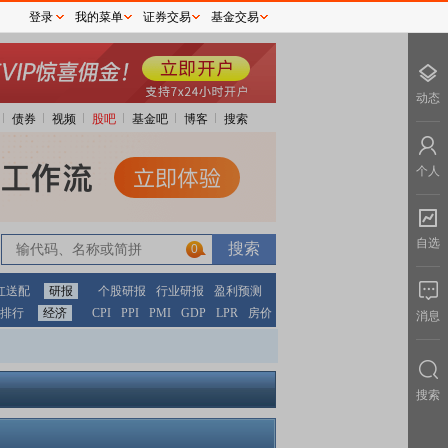
登录
我的菜单
证券交易
基金交易
动态
债券
视频
股吧
基金吧
博客
搜索
个人
自选
0
红送配
研报
个股研报
行业研报
盈利预测
排行
经济
CPI
PPI
PMI
GDP
LPR
房价
消息
搜索