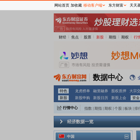
网站首页
加收藏
移动客户端
东方财富
天天
财经
焦点
股票
新股
期指
期权
行
数据中心
特色
龙虎榜单
融资融券
股权质押
大宗
新股
新股申购
新股日历
新股上会
资金
行情中心
指数
|
期指
|
期权
|
个股
|
板块
|
排
经济数据一览
中国