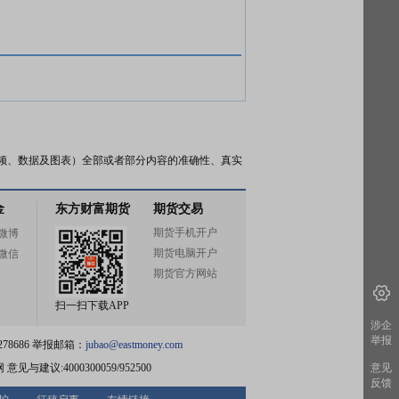
频、数据及图表）全部或者部分内容的准确性、真实
金
东方财富期货
期货交易
期货手机开户
微博
期货电脑开户
微信
期货官方网站
扫一扫下载APP
涉企
举报
78686 举报邮箱：
jubao@eastmoney.com
网
意见与建议:4000300059/952500
意见
反馈