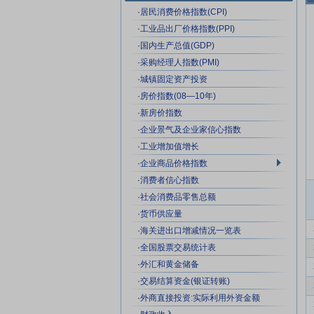
·
居民消费价格指数(CPI)
·
工业品出厂价格指数(PPI)
·
国内生产总值(GDP)
·
采购经理人指数(PMI)
·
城镇固定资产投资
·
房价指数(08—10年)
·
新房价指数
·
企业景气及企业家信心指数
·
工业增加值增长
·
企业商品价格指数
·
消费者信心指数
·
社会消费品零售总额
·
货币供应量
·
海关进出口增减情况一览表
·
全国股票交易统计表
·
外汇和黄金储备
·
交易结算资金(银证转账)
·
外商直接投资:实际利用外资金额