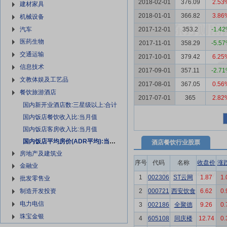
2018-02-01
376.09
2.53
建材家具
2018-01-01
366.82
3.86
机械设备
汽车
2017-12-01
353.2
-1.4
医药生物
2017-11-01
358.29
-5.5
交通运输
2017-10-01
379.42
6.25
信息技术
2017-09-01
357.11
-2.7
文教体娱及工艺品
2017-08-01
367.05
0.56
餐饮旅游酒店
2017-07-01
365
2.82
国内新开业酒店数:三星级以上:合计
国内饭店餐饮收入比:当月值
国内饭店客房收入比:当月值
国内饭店平均房价(ADR平均):当月值
酒店餐饮
行业股票
房地产及建筑业
序号
代码
名称
收盘价
涨
金融业
1
002306
ST云网
1.87
1
批发零售业
2
000721
西安饮食
6.62
0
制造开发投资
电力电信
3
002186
全聚德
9.26
0
珠宝金银
4
605108
同庆楼
12.74
0