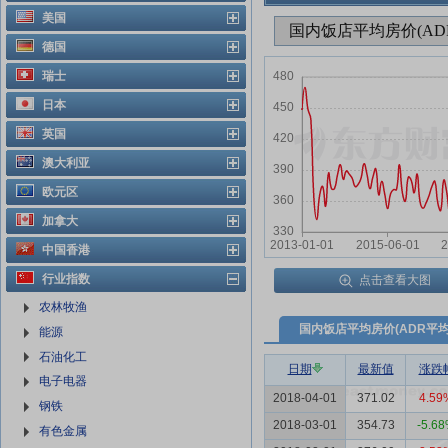
美国
德国
瑞士
日本
英国
澳大利亚
欧元区
加拿大
中国香港
行业指数
点击查看大图
农林牧渔
国内饭店平均房价(ADR平均
能源
石油化工
日期
最新值
涨跌
电子电器
2018-04-01
371.02
4.59
钢铁
2018-03-01
354.73
-5.6
有色金属