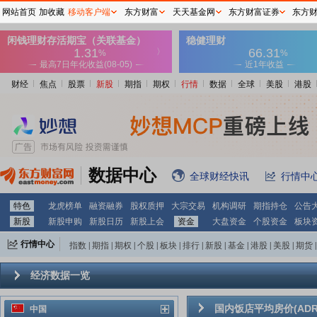
网站首页
加收藏
移动客户端
东方财富
天天基金网
东方财富证券
东方
财经
焦点
股票
新股
期指
期权
行情
数据
全球
美股
港股
数据中心
全球财经快讯
行情中
特色
龙虎榜单
融资融券
股权质押
大宗交易
机构调研
期指持仓
公告
新股
新股申购
新股日历
新股上会
资金
大盘资金
个股资金
板块
行情中心
指数
|
期指
|
期权
|
个股
|
板块
|
排行
|
新股
|
基金
|
港股
|
美股
|
期货
|
外汇
|
黄金
|
自选股
|
自选基金
经济数据一览
国内饭店平均房价(ADR
中国