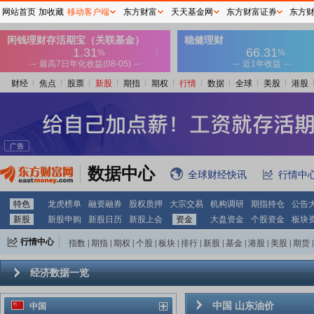
网站首页
加收藏
移动客户端
东方财富
天天基金网
东方财富证券
东方
财经
焦点
股票
新股
期指
期权
行情
数据
全球
美股
港股
数据中心
全球财经快讯
行情中
特色
龙虎榜单
融资融券
股权质押
大宗交易
机构调研
期指持仓
公告
新股
新股申购
新股日历
新股上会
资金
大盘资金
个股资金
板块
行情中心
指数
|
期指
|
期权
|
个股
|
板块
|
排行
|
新股
|
基金
|
港股
|
美股
|
期货
|
外汇
|
黄金
|
自选股
|
自选基金
经济数据一览
中国
山东
油价
中国