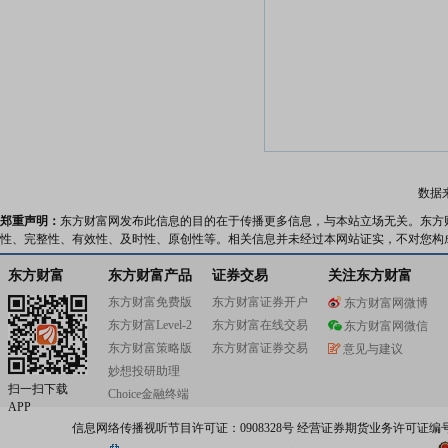
数据
郑重声明：
东方财富网发布此信息的目的在于传播更多信息，与本站立场无关。东方
性、完整性、有效性、及时性、原创性等。相关信息并未经过本网站证实，不对您构
东方财富
东方财富产品
证券交易
关注东方财富
东方财富免费版
东方财富证券开户
东方财富网微博
东方财富Level-2
东方财富在线交易
东方财富网微信
东方财富策略版
东方财富证券交易
意见与建议
妙想投研助理
扫一扫下载
Choice金融终端
APP
信息网络传播视听节目许可证：0908328号 经营证券期货业务许可证编号：91310