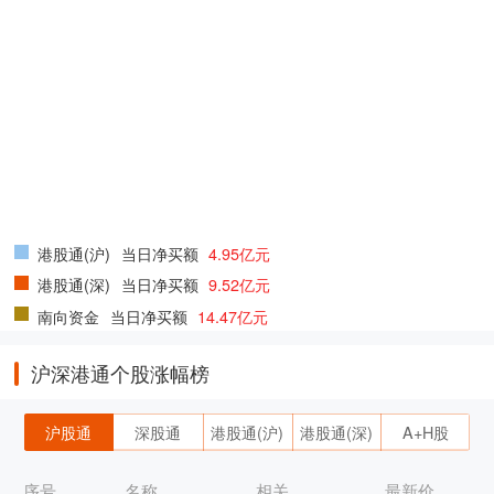
港股通(沪)
当日净买额
4.95亿元
港股通(深)
当日净买额
9.52亿元
南向资金
当日净买额
14.47亿元
沪深港通个股涨幅榜
沪股通
深股通
港股通(沪)
港股通(深)
A+H股
序号
名称
相关
最新价