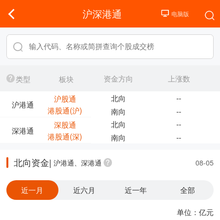
沪深港通
资金方向
上涨数
类型
板块
北向
--
沪股通
沪港通
港股通(沪)
南向
--
北向
--
深股通
深港通
港股通(深)
南向
--
北向资金|
沪港通、深港通
08-05
近一月
近六月
近一年
全部
单位：亿元