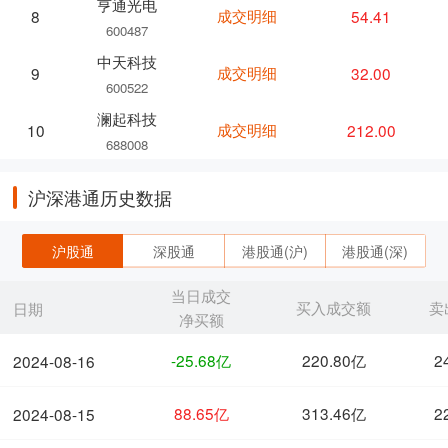
亨通光电
成交明细
54.41
8
600487
中天科技
成交明细
32.00
9
600522
澜起科技
成交明细
212.00
10
688008
沪深港通历史数据
沪股通
深股通
港股通(沪)
港股通(深)
当日成交
买入成交额
卖
日期
净买额
-25.68亿
220.80亿
2
2024-08-16
88.65亿
313.46亿
2
2024-08-15