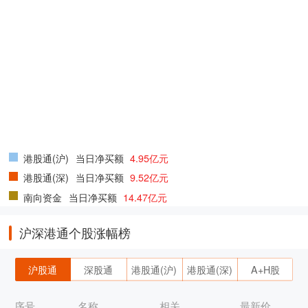
港股通(沪)
当日净买额
4.95亿元
港股通(深)
当日净买额
9.52亿元
南向资金
当日净买额
14.47亿元
沪深港通个股涨幅榜
沪股通
深股通
港股通(沪)
港股通(深)
A+H股
序号
名称
相关
最新价