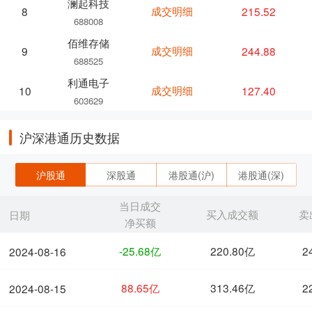
澜起科技
成交明细
215.52
8
688008
佰维存储
成交明细
244.88
9
688525
利通电子
成交明细
127.40
10
603629
沪深港通历史数据
沪股通
深股通
港股通(沪)
港股通(深)
当日成交
买入成交额
卖
日期
净买额
-25.68亿
220.80亿
2
2024-08-16
88.65亿
313.46亿
2
2024-08-15