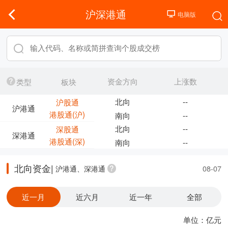
沪深港通
资金方向
上涨数
类型
板块
北向
--
沪股通
沪港通
港股通(沪)
南向
--
北向
--
深股通
深港通
港股通(深)
南向
--
北向资金|
沪港通、深港通
08-07
近一月
近六月
近一年
全部
单位：亿元