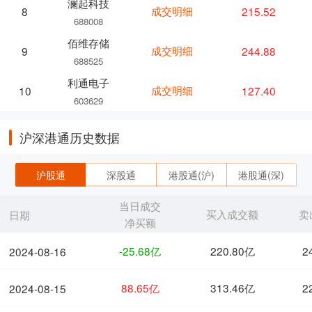
澜起科技
成交明细
215.52
8
688008
佰维存储
成交明细
244.88
9
688525
利通电子
成交明细
127.40
10
603629
沪深港通历史数据
沪股通
深股通
港股通(沪)
港股通(深)
当日成交
买入成交额
卖
日期
净买额
-25.68亿
220.80亿
2
2024-08-16
88.65亿
313.46亿
2
2024-08-15