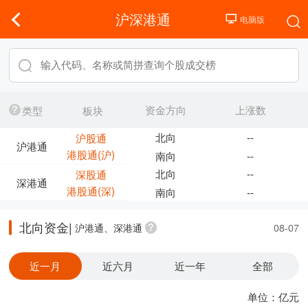
沪深港通
资金方向
上涨数
类型
板块
北向
--
沪股通
沪港通
港股通(沪)
南向
--
北向
--
深股通
深港通
港股通(深)
南向
--
北向资金|
沪港通、深港通
08-07
近一月
近六月
近一年
全部
单位：亿元