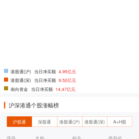
港股通(沪)
当日净买额
4.95亿元
港股通(深)
当日净买额
9.52亿元
南向资金
当日净买额
14.47亿元
沪深港通个股涨幅榜
沪股通
深股通
港股通(沪)
港股通(深)
A+H股
序号
名称
相关
最新价