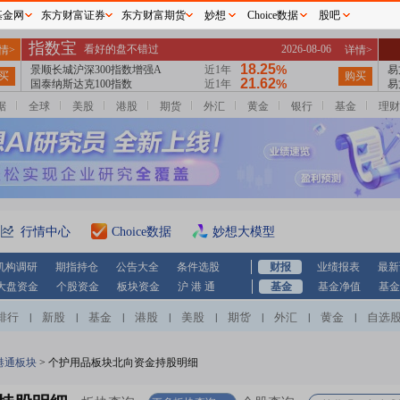
基金网
东方财富证券
东方财富期货
妙想
Choice数据
股吧
据
全球
美股
港股
期货
外汇
黄金
银行
基金
理财
行情中心
Choice数据
妙想大模型
机构调研
期指持仓
公告大全
条件选股
财报
业绩报表
最新
大盘资金
个股资金
板块资金
沪 港 通
基金
基金净值
基金
排行
新股
基金
港股
美股
期货
外汇
黄金
自选
|
|
|
|
|
|
|
|
港通板块
>
个护用品板块北向资金持股明细