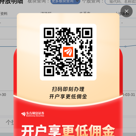
持股明细
板块查询：
个股查询：
更多板块查询
关资料
涨跌幅
换手率
上涨家数
-
-
-
-
持股家数
持股市值
持股数量
个护用品板块持股明细