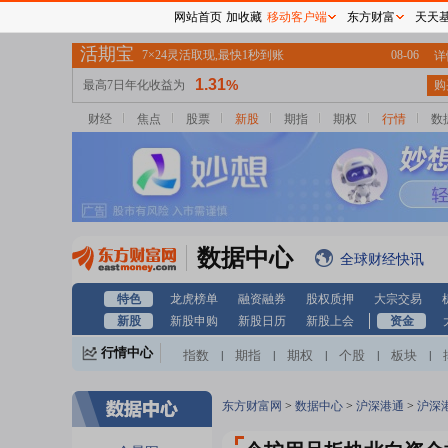
网站首页
加收藏
移动客户端
东方财富
天天
财经
焦点
股票
新股
期指
期权
行情
数
数据中心
全球财经快讯
特色
龙虎榜单
融资融券
股权质押
大宗交易
新股
新股申购
新股日历
新股上会
资金
行情中心
指数
期指
期权
个股
板块
|
|
|
|
|
东方财富网
>
数据中心
>
沪深港通
>
沪深