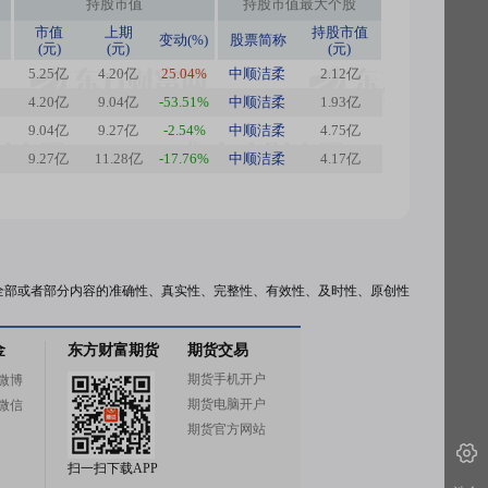
持股市值
持股市值最大个股
市值
上期
持股市值
变动(%)
股票简称
(元)
(元)
(元)
5.25亿
4.20亿
25.04%
中顺洁柔
2.12亿
4.20亿
9.04亿
-53.51%
中顺洁柔
1.93亿
9.04亿
9.27亿
-2.54%
中顺洁柔
4.75亿
9.27亿
11.28亿
-17.76%
中顺洁柔
4.17亿
全部或者部分内容的准确性、真实性、完整性、有效性、及时性、原创性
金
东方财富期货
期货交易
期货手机开户
微博
期货电脑开户
微信
期货官方网站
扫一扫下载APP