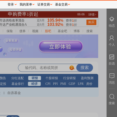
登录
我的菜单
证券交易
基金交易
动态
保险
债券
视频
股吧
基金吧
博客
搜索
个人
自选
2
预告
分红送配
研报
个股研报
行业研报
盈利预测
消息
定投
基金排行
经济
CPI
PPI
PMI
GDP
LPR
房价
股
自选基金
|
搜索