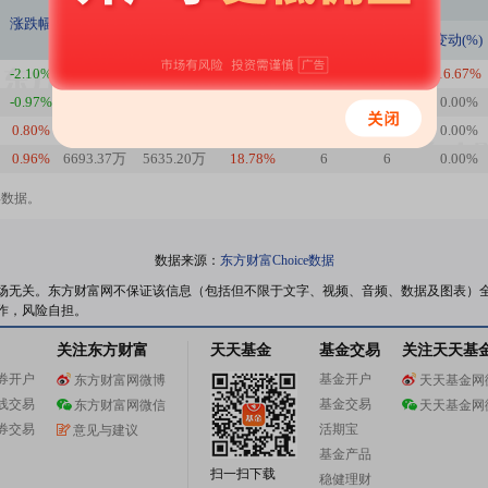
持股数量
持股家数
涨跌幅
本期(股)
上期(股)
变动(%)
本期(家)
上期(家)
变动(%)
-2.10%
4751.93万
3117.13万
52.45%
7
6
16.67%
-0.97%
3117.13万
7084.63万
-56.00%
6
6
0.00%
0.80%
7084.63万
6693.37万
5.85%
6
6
0.00%
0.96%
6693.37万
5635.20万
18.78%
6
6
0.00%
年数据。
数据来源：
东方财富Choice数据
场无关。东方财富网不保证该信息（包括但不限于文字、视频、音频、数据及图表）
作，风险自担。
关注东方财富
天天基金
基金交易
关注天天基
券开户
基金开户
东方财富网微博
天天基金网
线交易
基金交易
东方财富网微信
天天基金网
券交易
活期宝
意见与建议
基金产品
扫一扫下载
稳健理财