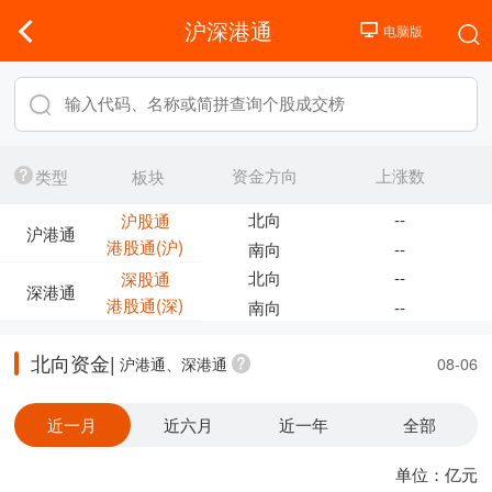
沪深港通
资金方向
上涨数
类型
板块
北向
--
沪股通
沪港通
港股通(沪)
南向
--
北向
--
深股通
深港通
港股通(深)
南向
--
北向资金|
沪港通、深港通
08-06
近一月
近六月
近一年
全部
单位：亿元