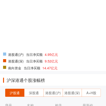
港股通(沪)
当日净买额
4.95亿元
港股通(深)
当日净买额
9.52亿元
南向资金
当日净买额
14.47亿元
沪深港通个股涨幅榜
沪股通
深股通
港股通(沪)
港股通(深)
A+H股
序号
名称
相关
最新价