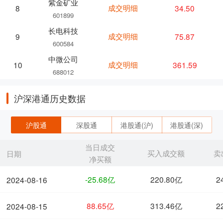
紫金矿业
成交明细
34.50
8
601899
长电科技
成交明细
75.87
9
600584
中微公司
成交明细
361.59
10
688012
沪深港通历史数据
沪股通
深股通
港股通(沪)
港股通(深)
当日成交
买入成交额
卖
日期
净买额
-25.68亿
220.80亿
2
2024-08-16
88.65亿
313.46亿
2
2024-08-15