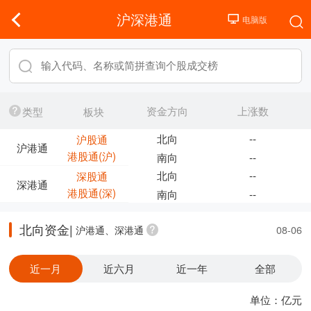
沪深港通
资金方向
上涨数
类型
板块
北向
--
沪股通
沪港通
港股通(沪)
南向
--
北向
--
深股通
深港通
港股通(深)
南向
--
北向资金|
沪港通、深港通
08-06
近一月
近六月
近一年
全部
单位：亿元