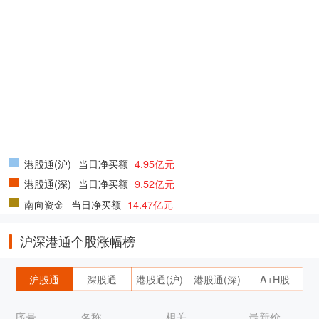
港股通(沪)
当日净买额
4.95亿元
港股通(深)
当日净买额
9.52亿元
南向资金
当日净买额
14.47亿元
沪深港通个股涨幅榜
沪股通
深股通
港股通(沪)
港股通(深)
A+H股
序号
名称
相关
最新价