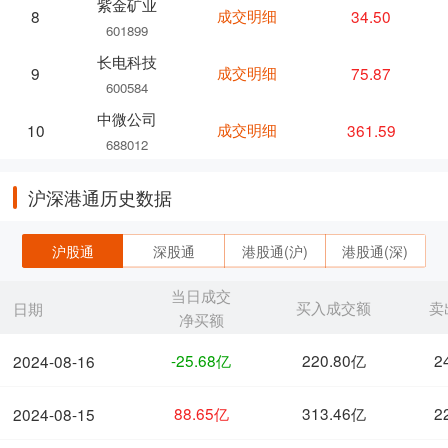
紫金矿业
成交明细
34.50
8
601899
长电科技
成交明细
75.87
9
600584
中微公司
成交明细
361.59
10
688012
沪深港通历史数据
沪股通
深股通
港股通(沪)
港股通(深)
当日成交
买入成交额
卖
日期
净买额
-25.68亿
220.80亿
2
2024-08-16
88.65亿
313.46亿
2
2024-08-15