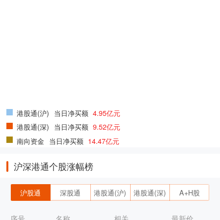
港股通(沪)
当日净买额
4.95亿元
港股通(深)
当日净买额
9.52亿元
南向资金
当日净买额
14.47亿元
沪深港通个股涨幅榜
沪股通
深股通
港股通(沪)
港股通(深)
A+H股
序号
名称
相关
最新价