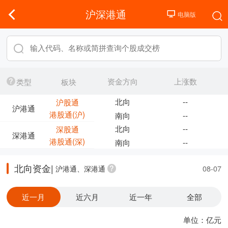
沪深港通
资金方向
上涨数
类型
板块
北向
--
沪股通
沪港通
港股通(沪)
南向
--
北向
--
深股通
深港通
港股通(深)
南向
--
北向资金|
沪港通、深港通
08-07
近一月
近六月
近一年
全部
单位：亿元