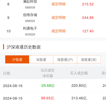
澜起科技
成交明细
215.52
8
688008
佰维存储
成交明细
244.88
9
688525
利通电子
成交明细
127.40
10
603629
沪深港通历史数据
沪股通
深股通
港股通(沪)
港股通(深)
当日成交
买入成交额
卖
日期
净买额
-25.68亿
220.80亿
2
2024-08-16
88.65亿
313.46亿
2
2024-08-15