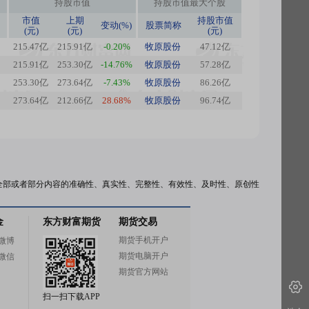
持股市值
持股市值最大个股
市值
上期
持股市值
变动(%)
股票简称
(元)
(元)
(元)
215.47亿
215.91亿
-0.20%
牧原股份
47.12亿
215.91亿
253.30亿
-14.76%
牧原股份
57.28亿
253.30亿
273.64亿
-7.43%
牧原股份
86.26亿
273.64亿
212.66亿
28.68%
牧原股份
96.74亿
全部或者部分内容的准确性、真实性、完整性、有效性、及时性、原创性
金
东方财富期货
期货交易
期货手机开户
微博
期货电脑开户
微信
期货官方网站
扫一扫下载APP