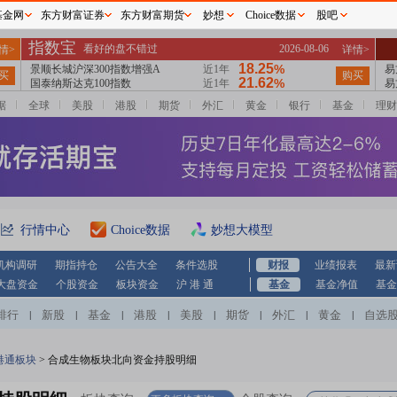
基金网
东方财富证券
东方财富期货
妙想
Choice数据
股吧
据
全球
美股
港股
期货
外汇
黄金
银行
基金
理财
行情中心
Choice数据
妙想大模型
机构调研
期指持仓
公告大全
条件选股
财报
业绩报表
最新
大盘资金
个股资金
板块资金
沪 港 通
基金
基金净值
基金
排行
新股
基金
港股
美股
期货
外汇
黄金
自选
|
|
|
|
|
|
|
|
港通板块
>
合成生物板块北向资金持股明细