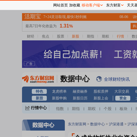
网站首页
加收藏
移动客户端
东方财富
天天
财经
焦点
股票
新股
期指
期权
行情
数
数据中心
全球财经快讯
特色
龙虎榜单
融资融券
股权质押
大宗交易
新股
新股申购
新股日历
新股上会
资金
行情中心
指数
期指
期权
个股
板块
|
|
|
|
|
东方财富网
>
数据中心
>
沪深港通
>
沪深