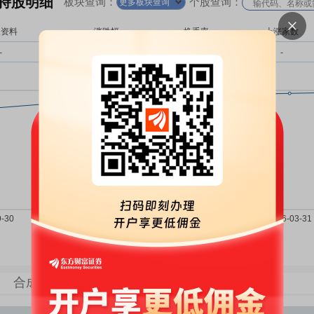
持股明细
板块查询：
个股查询：
更多板块查询
关资料
涨跌幅
换手率
上涨家数
-
-
-
-
持股家数
持股市值
持股数量
合成生物板块持股明细