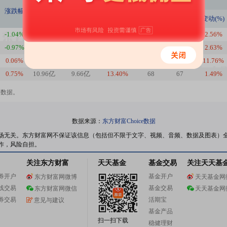
持股数量
持股家数
涨跌幅
本期(股)
上期(股)
变动(%)
本期(家)
上期(家)
变动(%)
-1.04%
10.68亿
10.80亿
-1.08%
80
78
2.56%
-0.97%
10.80亿
11.00亿
-1.85%
78
76
2.63%
0.06%
11.00亿
10.96亿
0.41%
76
68
11.76%
0.75%
10.96亿
9.66亿
13.40%
68
67
1.49%
年数据。
数据来源：
东方财富Choice数据
场无关。东方财富网不保证该信息（包括但不限于文字、视频、音频、数据及图表）
作，风险自担。
关注东方财富
天天基金
基金交易
关注天天基
券开户
基金开户
东方财富网微博
天天基金网
线交易
基金交易
东方财富网微信
天天基金网
券交易
活期宝
意见与建议
基金产品
扫一扫下载
稳健理财