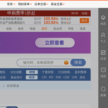
登录
我的菜单
证券交易
基金交易
动态
保险
债券
视频
股吧
基金吧
博客
搜索
个人
自选
0
预告
分红送配
研报
个股研报
行业研报
盈利预测
消息
定投
基金排行
经济
CPI
PPI
PMI
GDP
LPR
房价
股
自选基金
|
搜索