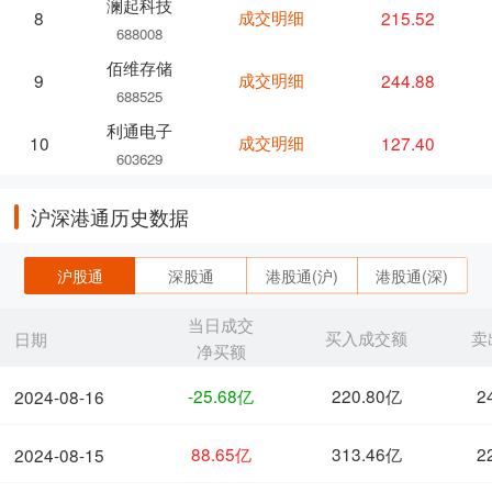
澜起科技
成交明细
215.52
8
688008
佰维存储
成交明细
244.88
9
688525
利通电子
成交明细
127.40
10
603629
沪深港通历史数据
沪股通
深股通
港股通(沪)
港股通(深)
当日成交
买入成交额
卖
日期
净买额
-25.68亿
220.80亿
2
2024-08-16
88.65亿
313.46亿
2
2024-08-15