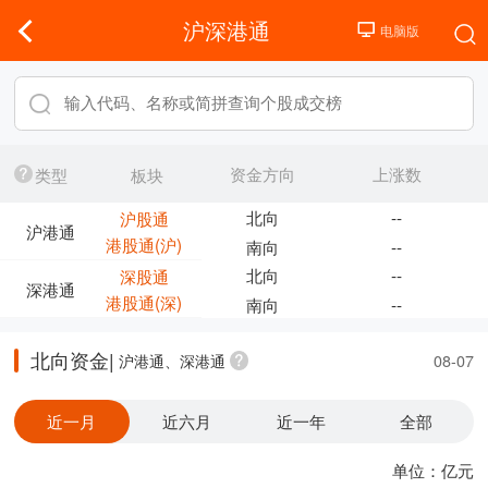
沪深港通
资金方向
上涨数
类型
板块
北向
--
沪股通
沪港通
港股通(沪)
南向
--
北向
--
深股通
深港通
港股通(深)
南向
--
北向资金|
沪港通、深港通
08-07
近一月
近六月
近一年
全部
单位：亿元