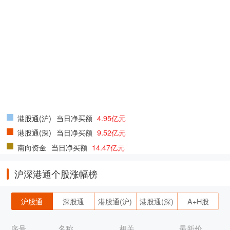
港股通(沪)
当日净买额
4.95亿元
港股通(深)
当日净买额
9.52亿元
南向资金
当日净买额
14.47亿元
沪深港通个股涨幅榜
沪股通
深股通
港股通(沪)
港股通(深)
A+H股
序号
名称
相关
最新价