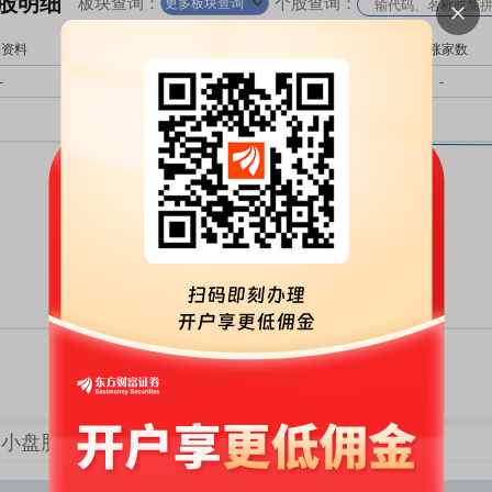
股明细
板块查询：
个股查询：
更多板块查询
关资料
涨跌幅
换手率
上涨家数
-
-
-
-
持股家数
持股市值
持股数量
小盘股板块持股明细