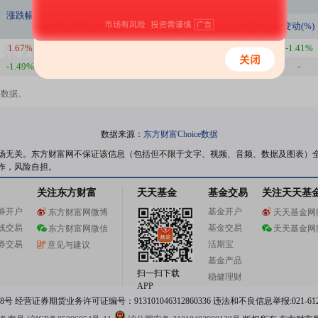
持股数量
持股家数
涨跌幅
本期(股)
上期(股)
变动(%)
本期(家)
上期(家)
变动(%)
1.67%
157.18亿
129.47亿
21.40%
981
995
-1.41%
-1.49%
129.47亿
-
-
995
-
-
年数据。
数据来源：
东方财富Choice数据
场无关。东方财富网不保证该信息（包括但不限于文字、视频、音频、数据及图表）
作，风险自担。
关注东方财富
天天基金
基金交易
关注天天基
券开户
基金开户
东方财富网微博
天天基金网
线交易
基金交易
东方财富网微信
天天基金网
券交易
活期宝
意见与建议
基金产品
扫一扫下载
稳健理财
APP
 经营证券期货业务许可证编号：913101046312860336 违法和不良信息举报:021-612