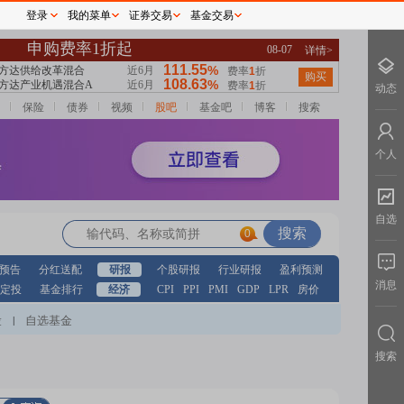
登录
我的菜单
证券交易
基金交易
动态
保险
债券
视频
股吧
基金吧
博客
搜索
个人
自选
0
预告
分红送配
研报
个股研报
行业研报
盈利预测
消息
定投
基金排行
经济
CPI
PPI
PMI
GDP
LPR
房价
股
自选基金
|
搜索