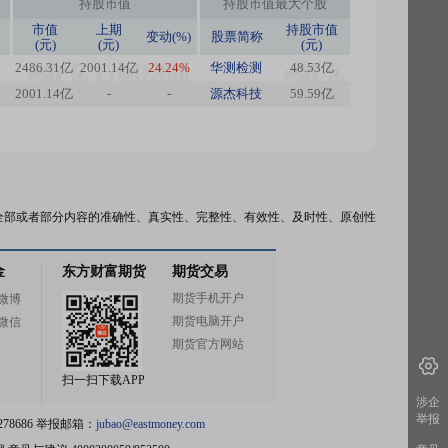
持股市值
持股市值最大个股
市值
上期
持股市值
变动(%)
股票简称
(元)
(元)
(元)
2486.31亿
2001.14亿
24.24%
华测检测
48.53亿
2001.14亿
-
-
源杰科技
59.59亿
全部或者部分内容的准确性、真实性、完整性、有效性、及时性、原创性
金
东方财富期货
期货交易
期货手机开户
微博
期货电脑开户
微信
期货官方网站
扫一扫下载APP
涉企
举报
78686 举报邮箱：
jubao@eastmoney.com