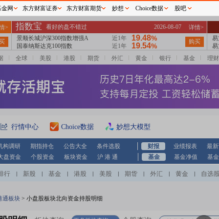
基金网
东方财富证券
东方财富期货
妙想
Choice数据
股吧
据
全球
美股
港股
期货
外汇
黄金
银行
基金
理财
行情中心
Choice数据
妙想大模型
机构调研
期指持仓
公告大全
条件选股
财报
业绩报表
最新
大盘资金
个股资金
板块资金
沪 港 通
基金
基金净值
基金
排行
新股
基金
港股
美股
期货
外汇
黄金
自选
|
|
|
|
|
|
|
|
港通板块
>
小盘股板块北向资金持股明细