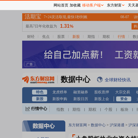
网站首页
加收藏
移动客户端
东方财富
天天
财经
焦点
股票
新股
期指
期权
行情
数
数据中心
全球财经快讯
特色
龙虎榜单
融资融券
股权质押
大宗交易
新股
新股申购
新股日历
新股上会
资金
行情中心
指数
期指
期权
个股
板块
|
|
|
|
|
东方财富网
>
数据中心
>
沪深港通
>
沪深