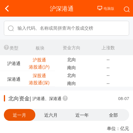
沪深港通
资金方向
上涨数
类型
板块
北向
--
沪股通
沪港通
港股通(沪)
南向
--
北向
--
深股通
深港通
港股通(深)
南向
--
北向资金|
沪港通、深港通
08-07
近一月
近六月
近一年
全部
单位：亿元