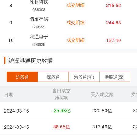
澜起科技
成交明细
215.52
8
688008
佰维存储
成交明细
244.88
9
688525
利通电子
成交明细
127.40
10
603629
沪深港通历史数据
沪股通
深股通
港股通(沪)
港股通(深)
当日成交
买入成交额
卖
日期
净买额
-25.68亿
220.80亿
2
2024-08-16
88.65亿
313.46亿
2
2024-08-15