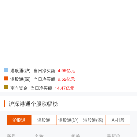
港股通(沪)
当日净买额
4.95亿元
港股通(深)
当日净买额
9.52亿元
南向资金
当日净买额
14.47亿元
沪深港通个股涨幅榜
沪股通
深股通
港股通(沪)
港股通(深)
A+H股
序号
名称
相关
最新价