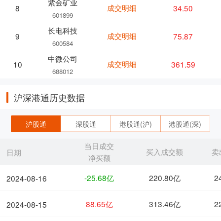
紫金矿业
成交明细
34.50
8
601899
长电科技
成交明细
75.87
9
600584
中微公司
成交明细
361.59
10
688012
沪深港通历史数据
沪股通
深股通
港股通(沪)
港股通(深)
当日成交
买入成交额
卖
日期
净买额
-25.68亿
220.80亿
2
2024-08-16
88.65亿
313.46亿
2
2024-08-15