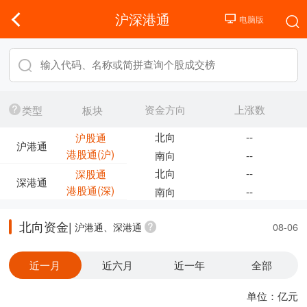
沪深港通
资金方向
上涨数
类型
板块
北向
--
沪股通
沪港通
港股通(沪)
南向
--
北向
--
深股通
深港通
港股通(深)
南向
--
北向资金|
沪港通、深港通
08-06
近一月
近六月
近一年
全部
单位：亿元