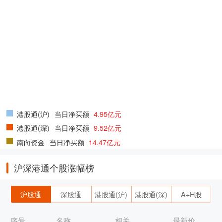
港股通(沪)
当日净买额
4.95亿元
港股通(深)
当日净买额
9.52亿元
南向资金
当日净买额
14.47亿元
沪深港通个股涨幅榜
沪股通
深股通
港股通(沪)
港股通(深)
A+H股
序号
名称
相关
最新价