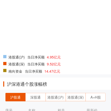
港股通(沪)
当日净买额
4.95亿元
港股通(深)
当日净买额
9.52亿元
南向资金
当日净买额
14.47亿元
沪深港通个股涨幅榜
沪股通
深股通
港股通(沪)
港股通(深)
A+H股
序号
名称
相关
最新价