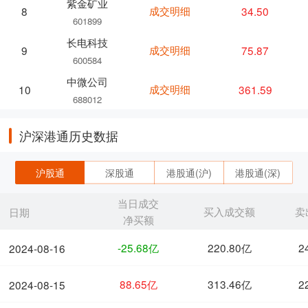
紫金矿业
成交明细
34.50
8
601899
长电科技
成交明细
75.87
9
600584
中微公司
成交明细
361.59
10
688012
沪深港通历史数据
沪股通
深股通
港股通(沪)
港股通(深)
当日成交
买入成交额
卖
日期
净买额
-25.68亿
220.80亿
2
2024-08-16
88.65亿
313.46亿
2
2024-08-15