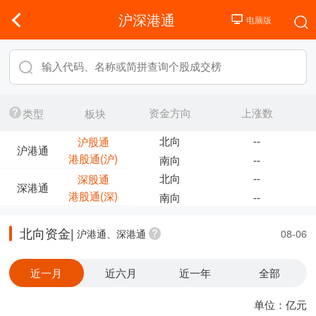
沪深港通
资金方向
上涨数
类型
板块
北向
--
沪股通
沪港通
港股通(沪)
南向
--
北向
--
深股通
深港通
港股通(深)
南向
--
北向资金|
沪港通、深港通
08-06
近一月
近六月
近一年
全部
单位：亿元