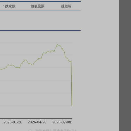
下跌家数
领涨股票
涨跌幅