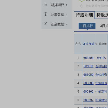
期货期权
持股明细
持股
经济数据
基金数据
1日排行
3日
序号
证券代码
证券简称
1
688308
欧科亿
2
603011
合锻智能
3
688059
华锐精密
4
603088
宁波精达
5
600862
中航高科
6
688697
纽威数控