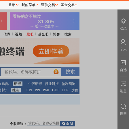
登录
我的菜单
证券交易
基金交易
动态
债券
视频
股吧
基金吧
博客
搜索
个人
自选
0
红送配
研报
个股研报
行业研报
盈利预测
排行
经济
CPI
PPI
PMI
GDP
LPR
房价
消息
搜索
个股查询：