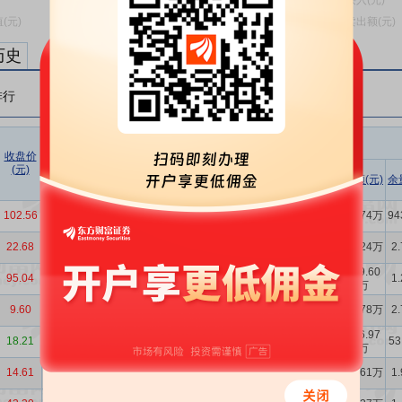
历史
排行
5日排行
10日排行
融资
收盘价
涨跌幅
相关
余额占
(元)
(%)
买入额
偿还额
净买入
余额(元)
流通市
余额(元)
余
(元)
(元)
(元)
值比
6419.64
102.56
3.12%
详细
8.90亿
5.47%
2.80亿
2.16亿
96.74万
94
万
6419.54
22.68
9.99%
详细
3.51亿
3.13%
2.10亿
1.46亿
61.24万
2
万
8391.87
5721.40
119.60
95.04
1.72%
详细
8.19亿
6.58%
1.41亿
1
万
万
万
1331.99
816.45
515.53
9.60
3.78%
详细
1.46亿
3.48%
26.78万
2
万
万
万
2645.47
2154.69
490.79
976.97
18.21
-0.33%
详细
8.67亿
3.42%
53
万
万
万
万
2592.91
2257.48
335.43
14.61
3.99%
详细
1.86亿
1.98%
28.61万
1
万
万
万
901.76
904.04