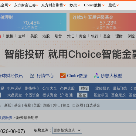
基金网
东方财富证券
东方财富期货
妙想
Choice数据
股吧
情
数据
全球
美股
港股
期货
外汇
黄金
银行
基金
理财
保险
全球财经快讯
行情中心
Choice数据
妙想大模型
交易
机构调研
期指持仓
公告大全
条件选股
财报
业绩报表
最新预告
分
大盘资金
个股资金
板块资金
沪 港 通
基金
基金净值
基金定投
基金
行
|
新股
|
基金
|
港股
|
美股
|
期货
|
外汇
|
黄金
|
自选股
|
自选基金
融资融券
>
融资融券明细
2026-08-07
)
板块查询：
更多板块查询