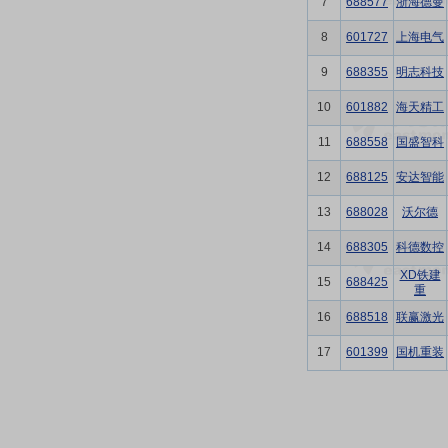
7
688577
浙海德曼
8
601727
上海电气
9
688355
明志科技
10
601882
海天精工
11
688558
国盛智科
12
688125
安达智能
13
688028
沃尔德
14
688305
科德数控
XD铁建
15
688425
重
16
688518
联赢激光
17
601399
国机重装