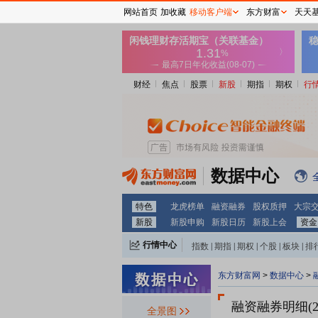
网站首页
加收藏
移动客户端
东方财富
天天
财经
焦点
股票
新股
期指
期权
行
数据中心
特色
龙虎榜单
融资融券
股权质押
大宗
新股
新股申购
新股日历
新股上会
资金
行情中心
指数
|
期指
|
期权
|
个股
|
板块
|
排
东方财富网
>
数据中心
>
融资融券明细(
全景图