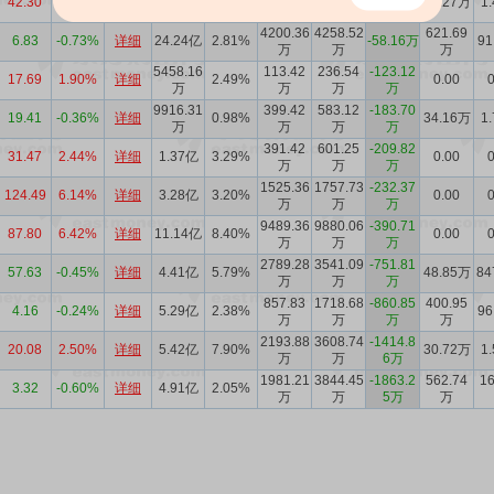
42.30
0.36%
详细
2.02亿
3.06%
-2.28万
62.27万
1
万
万
4200.36
4258.52
621.69
6.83
-0.73%
详细
24.24亿
2.81%
-58.16万
91
万
万
万
5458.16
113.42
236.54
-123.12
17.69
1.90%
详细
2.49%
0.00
0
万
万
万
万
9916.31
399.42
583.12
-183.70
19.41
-0.36%
详细
0.98%
34.16万
1
万
万
万
万
391.42
601.25
-209.82
31.47
2.44%
详细
1.37亿
3.29%
0.00
0
万
万
万
1525.36
1757.73
-232.37
124.49
6.14%
详细
3.28亿
3.20%
0.00
0
万
万
万
9489.36
9880.06
-390.71
87.80
6.42%
详细
11.14亿
8.40%
0.00
0
万
万
万
2789.28
3541.09
-751.81
57.63
-0.45%
详细
4.41亿
5.79%
48.85万
84
万
万
万
857.83
1718.68
-860.85
400.95
4.16
-0.24%
详细
5.29亿
2.38%
96
万
万
万
万
2193.88
3608.74
-1414.8
20.08
2.50%
详细
5.42亿
7.90%
30.72万
1
万
万
6万
1981.21
3844.45
-1863.2
562.74
16
3.32
-0.60%
详细
4.91亿
2.05%
万
万
5万
万