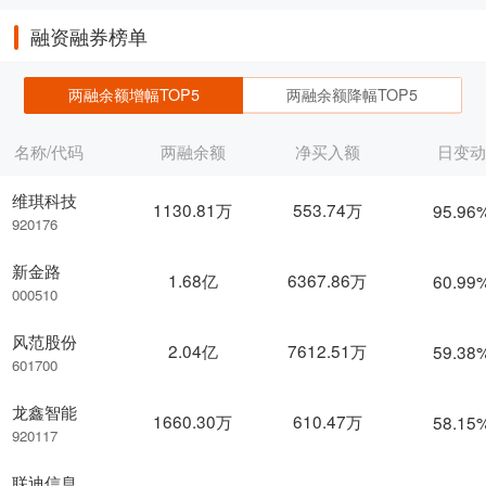
融资融券榜单
两融余额增幅TOP5
两融余额降幅TOP5
名称/代码
两融余额
净买入额
日变
维琪科技
1130.81万
553.74万
95.96
920176
新金路
1.68亿
6367.86万
60.99
000510
风范股份
2.04亿
7612.51万
59.38
601700
龙鑫智能
1660.30万
610.47万
58.15
920117
联迪信息