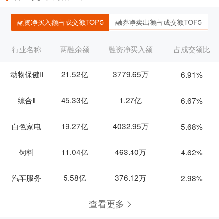
融资净买入额占成交额TOP5
融券净卖出额占成交额TOP5
行业名称
两融余额
融资净买入额
占成交额比
动物保健Ⅱ
21.52亿
3779.65万
6.91%
综合Ⅱ
45.33亿
1.27亿
6.67%
白色家电
19.27亿
4032.95万
5.68%
饲料
11.04亿
463.40万
4.62%
汽车服务
5.58亿
376.12万
2.98%
查看更多