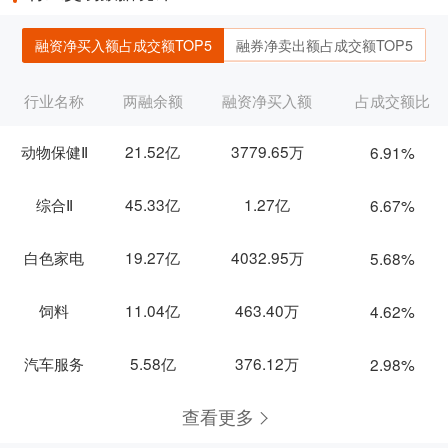
融资净买入额占成交额TOP5
融券净卖出额占成交额TOP5
行业名称
两融余额
融资净买入额
占成交额比
动物保健Ⅱ
21.52亿
3779.65万
6.91%
综合Ⅱ
45.33亿
1.27亿
6.67%
白色家电
19.27亿
4032.95万
5.68%
饲料
11.04亿
463.40万
4.62%
汽车服务
5.58亿
376.12万
2.98%
查看更多